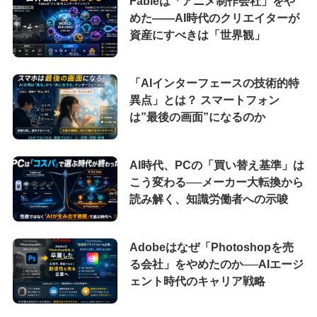
Fableは「アニメ制作会社」をや
めた――AI時代のクリエイターが
資産にすべきは「世界観」
「AIインターフェースの技術的特
異点」とは？ スマートフォン
は”最後の画面”になるのか
AI時代、PCの「買い替え基準」は
こう変わる──メーカー大転換から
読み解く、知識労働者への示唆
Adobeはなぜ「Photoshopを売
る会社」をやめたのか──AIエージ
ェント時代のキャリア戦略