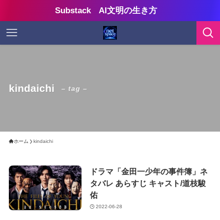
Substack AI文明の生き方
kindaichi
– tag –
ホーム
kindaichi
ドラマ「金田一少年の事件簿」ネ
タバレ あらすじ キャスト/道枝駿
佑
2022-06-28