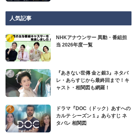
人気記事
NHKアナウンサー 異動・番組担
当 2026年度一覧
『あきない世傳 金と銀3』ネタバ
レ・あらすじから最終回まで！キ
ャスト・相関図も網羅！
ドラマ『DOC（ドック）あすへの
カルテ シーズン１』あらすじ ネ
タバレ 相関図