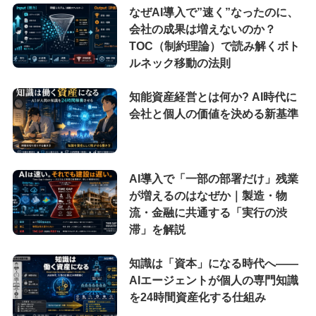
なぜAI導入で”速く”なったのに、
会社の成果は増えないのか？
TOC（制約理論）で読み解くボト
ルネック移動の法則
知能資産経営とは何か? AI時代に
会社と個人の価値を決める新基準
AI導入で「一部の部署だけ」残業
が増えるのはなぜか｜製造・物
流・金融に共通する「実行の渋
滞」を解説
知識は「資本」になる時代へ——
AIエージェントが個人の専門知識
を24時間資産化する仕組み