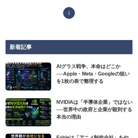
1
新着記事
AIグラス戦争、本命はどこか
──Apple・Meta・Googleの狙い
を1枚の表で整理する
NVIDIAは「半導体企業」ではない
──世界中の政府と企業が殺到する
本当の理由
Fableは「アニメ制作会社」をや