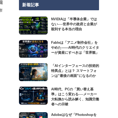
回
新着記事
察
0
NVIDIAは「半導体企業」では
ない──世界中の政府と企業が
殺到する本当の理由
Fableは「アニメ制作会社」を
やめた――AI時代のクリエイタ
ーが資産にすべきは「世界観」
「AIインターフェースの技術的
特異点」とは？ スマートフォ
ンは”最後の画面”になるのか
AI時代、PCの「買い替え基
準」はこう変わる──メーカー
大転換から読み解く、知識労働
者への示唆
Adobeはなぜ「Photoshopを