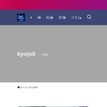
AI
社会
文化
コラム
kyojo0
– tag –
ホーム
kyojo0