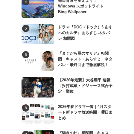
毎日背景を変えよう！
Windows スポットライト
Bing Wallpaper
ドラマ『DOC（ドック）3 あす
へのカルテ』あらすじ ネタバ
レ 相関図
『まぐだら屋のマリア』相関
図・キャスト・あらすじ・ネタ
バレ・最終回まで徹底解説！
【2026年最新】大谷翔平 速報
｜投打成績・ドジャース試合予
定・順位
2026年春ドラマ一覧｜4月スタ
ート新ドラマ放送時間・曜日ま
とめ
『陽炎の辻』相関図・キャス