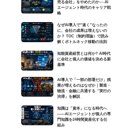
売る会社」をやめたのか──AI
エージェント時代のキャリア戦
略
なぜAI導入で”速く”なったの
に、会社の成果は増えないの
か？ TOC（制約理論）で読み
解くボトルネック移動の法則
知能資産経営とは何か? AI時代
に会社と個人の価値を決める新
基準
AI導入で「一部の部署だけ」残
業が増えるのはなぜか｜製造・
物流・金融に共通する「実行の
渋滞」を解説
知識は「資本」になる時代へ
——AIエージェントが個人の専
門知識を24時間資産化する仕
組み