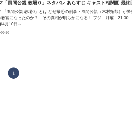
マ「風間公親 教場０」ネタバレ あらすじ キャスト相関図 最終
マ 『風間公親 教場0』とは なぜ最恐の刑事・風間公親（木村拓哉）が警
の教官になったのか？ その真相が明らかになる！ フジ 月曜 21:0
年4月10日～...
-06-20
1