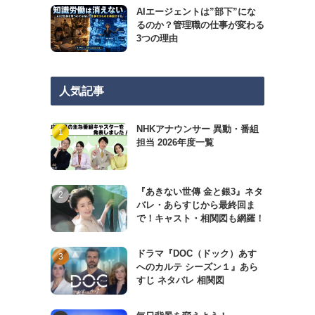
AIエージェントは”部下”にな
るのか？管理職の仕事が変わる
3つの理由
人気記事
NHKアナウンサー 異動・番組
担当 2026年度一覧
『あきない世傳 金と銀3』ネタ
バレ・あらすじから最終回ま
で！キャスト・相関図も網羅！
ドラマ『DOC（ドック）あす
へのカルテ シーズン１』あら
すじ ネタバレ 相関図