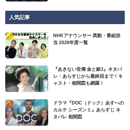
人気記事
NHKアナウンサー 異動・番組担
当 2026年度一覧
『あきない世傳 金と銀3』ネタバ
レ・あらすじから最終回まで！キ
ャスト・相関図も網羅！
ドラマ『DOC（ドック）あすへの
カルテ シーズン１』あらすじ ネ
タバレ 相関図