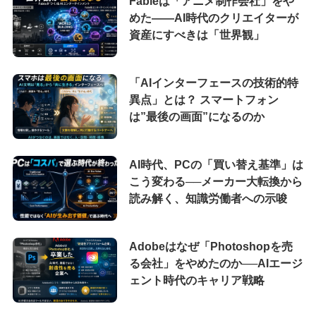
Fableは「アニメ制作会社」をや
めた――AI時代のクリエイターが
資産にすべきは「世界観」
「AIインターフェースの技術的特
異点」とは？ スマートフォン
は”最後の画面”になるのか
AI時代、PCの「買い替え基準」は
こう変わる──メーカー大転換から
読み解く、知識労働者への示唆
Adobeはなぜ「Photoshopを売
る会社」をやめたのか──AIエージ
ェント時代のキャリア戦略