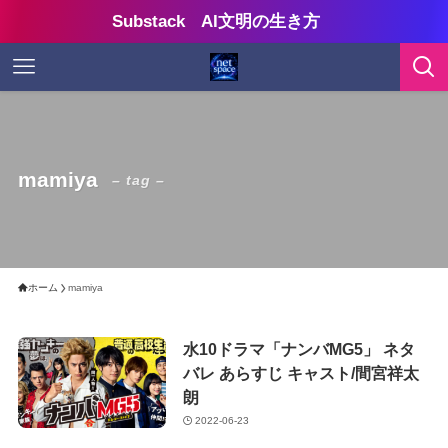
Substack AI文明の生き方
mamiya
– tag –
ホーム
mamiya
水10ドラマ「ナンバMG5」 ネタ
バレ あらすじ キャスト/間宮祥太
朗
2022-06-23