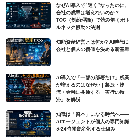
なぜAI導入で”速く”なったのに、
会社の成果は増えないのか？
TOC（制約理論）で読み解くボト
ルネック移動の法則
知能資産経営とは何か? AI時代に
会社と個人の価値を決める新基準
AI導入で「一部の部署だけ」残業
が増えるのはなぜか｜製造・物
流・金融に共通する「実行の渋
滞」を解説
知識は「資本」になる時代へ——
AIエージェントが個人の専門知識
を24時間資産化する仕組み