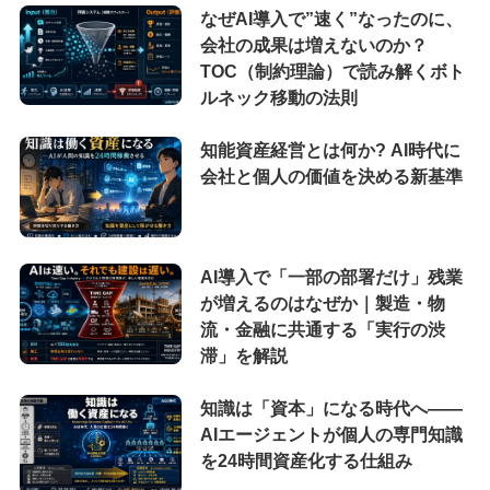
なぜAI導入で”速く”なったのに、
会社の成果は増えないのか？
TOC（制約理論）で読み解くボト
ルネック移動の法則
知能資産経営とは何か? AI時代に
会社と個人の価値を決める新基準
AI導入で「一部の部署だけ」残業
が増えるのはなぜか｜製造・物
流・金融に共通する「実行の渋
滞」を解説
知識は「資本」になる時代へ——
AIエージェントが個人の専門知識
を24時間資産化する仕組み