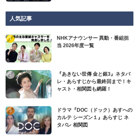
人気記事
NHKアナウンサー 異動・番組担
当 2026年度一覧
『あきない世傳 金と銀3』ネタバ
レ・あらすじから最終回まで！キ
ャスト・相関図も網羅！
ドラマ『DOC（ドック）あすへの
カルテ シーズン１』あらすじ ネ
タバレ 相関図