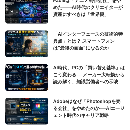
Fableは「アニメ制作会社」をや
めた――AI時代のクリエイターが
資産にすべきは「世界観」
「AIインターフェースの技術的特
異点」とは？ スマートフォン
は”最後の画面”になるのか
AI時代、PCの「買い替え基準」は
こう変わる──メーカー大転換から
読み解く、知識労働者への示唆
Adobeはなぜ「Photoshopを売
る会社」をやめたのか──AIエージ
ェント時代のキャリア戦略