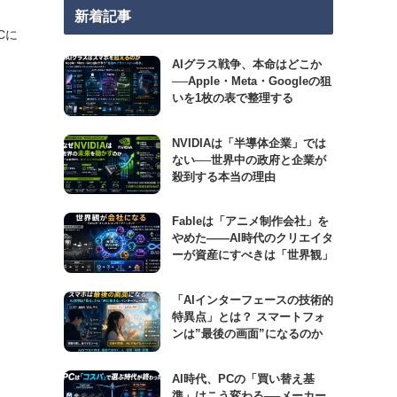
新着記事
Cに
AIグラス戦争、本命はどこか
──Apple・Meta・Googleの狙
いを1枚の表で整理する
NVIDIAは「半導体企業」では
ない──世界中の政府と企業が
殺到する本当の理由
Fableは「アニメ制作会社」を
やめた――AI時代のクリエイタ
ーが資産にすべきは「世界観」
「AIインターフェースの技術的
特異点」とは？ スマートフォ
ンは”最後の画面”になるのか
AI時代、PCの「買い替え基
準」はこう変わる──メーカー