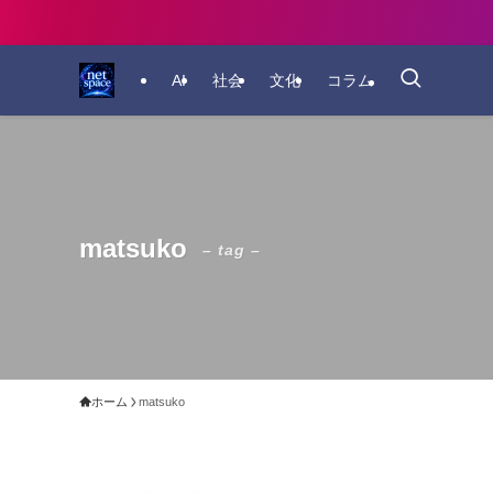
AI
社会
文化
コラム
matsuko
– tag –
ホーム
matsuko