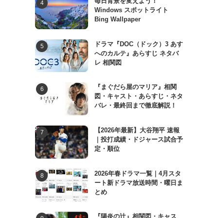
毎日背景を変えよう！
Windows スポットライト
Bing Wallpaper
ドラマ『DOC（ドック）3 あす
へのカルテ』あらすじ ネタバ
レ 相関図
『まぐだら屋のマリア』相関
図・キャスト・あらすじ・ネタ
バレ・最終回まで徹底解説！
【2026年最新】大谷翔平 速報
｜投打成績・ドジャース試合予
定・順位
2026年春ドラマ一覧｜4月スタ
ート新ドラマ放送時間・曜日ま
とめ
『陽炎の辻』相関図・キャス