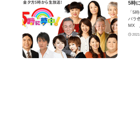
5時
「5時
バラ
MX 月
2021