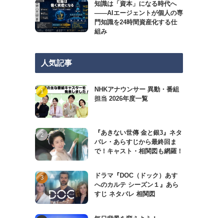
知識は「資本」になる時代へ
——AIエージェントが個人の専
門知識を24時間資産化する仕
組み
人気記事
NHKアナウンサー 異動・番組
担当 2026年度一覧
『あきない世傳 金と銀3』ネタ
バレ・あらすじから最終回ま
で！キャスト・相関図も網羅！
ドラマ『DOC（ドック）あす
へのカルテ シーズン１』あら
すじ ネタバレ 相関図