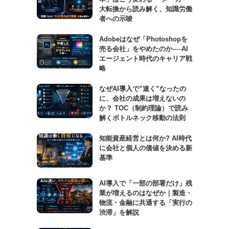
大転換から読み解く、知識労働
者への示唆
Adobeはなぜ「Photoshopを
売る会社」をやめたのか──AI
エージェント時代のキャリア戦
略
なぜAI導入で”速く”なったの
に、会社の成果は増えないの
か？ TOC（制約理論）で読み
解くボトルネック移動の法則
知能資産経営とは何か? AI時代
に会社と個人の価値を決める新
基準
AI導入で「一部の部署だけ」残
業が増えるのはなぜか｜製造・
物流・金融に共通する「実行の
渋滞」を解説