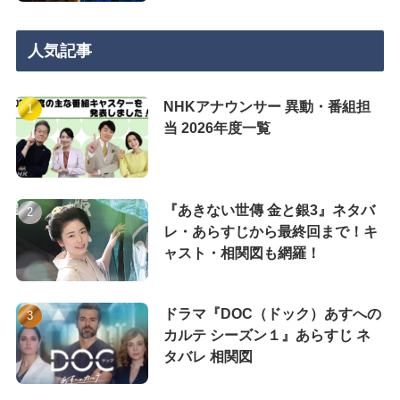
人気記事
NHKアナウンサー 異動・番組担
当 2026年度一覧
『あきない世傳 金と銀3』ネタバ
レ・あらすじから最終回まで！キ
ャスト・相関図も網羅！
ドラマ『DOC（ドック）あすへの
カルテ シーズン１』あらすじ ネ
タバレ 相関図