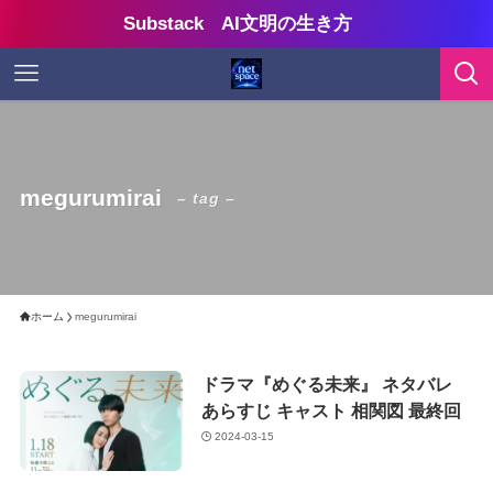
Substack AI文明の生き方
megurumirai
– tag –
ホーム
megurumirai
ドラマ『めぐる未来』 ネタバレ
あらすじ キャスト 相関図 最終回
2024-03-15