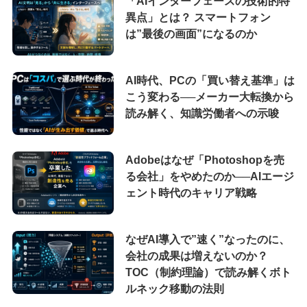
「AIインターフェースの技術的特
異点」とは？ スマートフォン
は”最後の画面”になるのか
AI時代、PCの「買い替え基準」は
こう変わる──メーカー大転換から
読み解く、知識労働者への示唆
Adobeはなぜ「Photoshopを売
る会社」をやめたのか──AIエージ
ェント時代のキャリア戦略
なぜAI導入で”速く”なったのに、
会社の成果は増えないのか？
TOC（制約理論）で読み解くボト
ルネック移動の法則