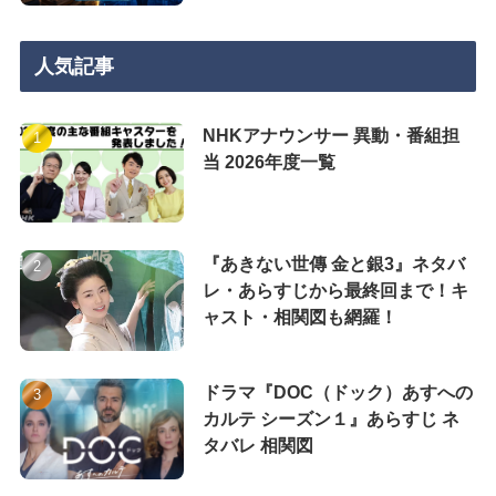
人気記事
NHKアナウンサー 異動・番組担
当 2026年度一覧
『あきない世傳 金と銀3』ネタバ
レ・あらすじから最終回まで！キ
ャスト・相関図も網羅！
ドラマ『DOC（ドック）あすへの
カルテ シーズン１』あらすじ ネ
タバレ 相関図