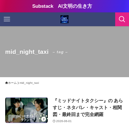
Substack AI文明の生き方
mid_night_taxi
– tag –
ホーム
mid_night_taxi
『ミッドナイトタクシー』の あら
すじ・ネタバレ・キャスト・相関
図・最終回まで完全網羅
2026-06-01