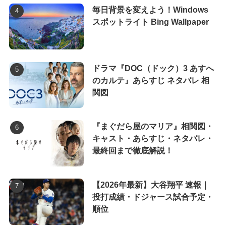
毎日背景を変えよう！Windows
スポットライト Bing Wallpaper
ドラマ『DOC（ドック）3 あすへ
のカルテ』あらすじ ネタバレ 相
関図
『まぐだら屋のマリア』相関図・
キャスト・あらすじ・ネタバレ・
最終回まで徹底解説！
【2026年最新】大谷翔平 速報｜
投打成績・ドジャース試合予定・
順位