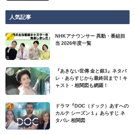
人気記事
NHKアナウンサー 異動・番組担
当 2026年度一覧
『あきない世傳 金と銀3』ネタバ
レ・あらすじから最終回まで！キ
ャスト・相関図も網羅！
ドラマ『DOC（ドック）あすへの
カルテ シーズン１』あらすじ ネ
タバレ 相関図