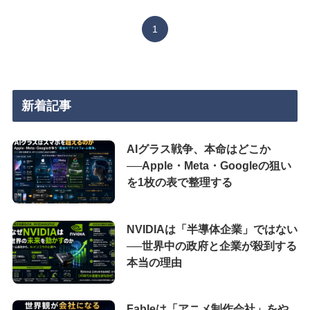
1
新着記事
AIグラス戦争、本命はどこか
──Apple・Meta・Googleの狙い
を1枚の表で整理する
NVIDIAは「半導体企業」ではない
──世界中の政府と企業が殺到する
本当の理由
Fableは「アニメ制作会社」をや