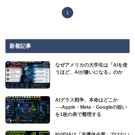
1
新着記事
なぜアメリカの大学生は「AIを使
うほど、AIが嫌いになる」のか
AIグラス戦争、本命はどこか
──Apple・Meta・Googleの狙い
を1枚の表で整理する
NVIDIAは「半導体企業」ではない