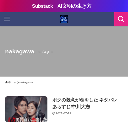
Substack AI文明の生き方
nakagawa
– tag –
ホーム
nakagawa
ボクの殺意が恋をした ネタバレ
あらすじ/中川大志
2021-07-19