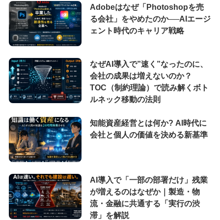
Adobeはなぜ「Photoshopを売
る会社」をやめたのか──AIエージ
ェント時代のキャリア戦略
なぜAI導入で”速く”なったのに、
会社の成果は増えないのか？
TOC（制約理論）で読み解くボト
ルネック移動の法則
知能資産経営とは何か? AI時代に
会社と個人の価値を決める新基準
AI導入で「一部の部署だけ」残業
が増えるのはなぜか｜製造・物
流・金融に共通する「実行の渋
滞」を解説