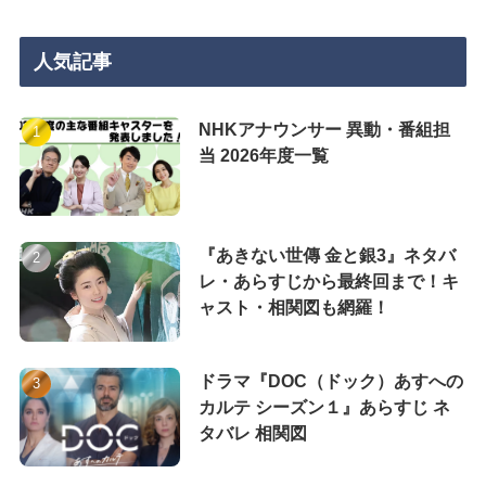
人気記事
NHKアナウンサー 異動・番組担
当 2026年度一覧
『あきない世傳 金と銀3』ネタバ
レ・あらすじから最終回まで！キ
ャスト・相関図も網羅！
ドラマ『DOC（ドック）あすへの
カルテ シーズン１』あらすじ ネ
タバレ 相関図