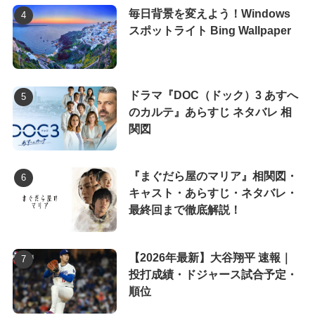
毎日背景を変えよう！Windows
スポットライト Bing Wallpaper
ドラマ『DOC（ドック）3 あすへ
のカルテ』あらすじ ネタバレ 相
関図
『まぐだら屋のマリア』相関図・
キャスト・あらすじ・ネタバレ・
最終回まで徹底解説！
【2026年最新】大谷翔平 速報｜
投打成績・ドジャース試合予定・
順位