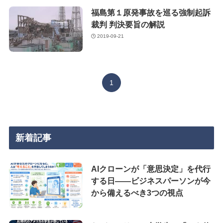
福島第１原発事故を巡る強制起訴
裁判 判決要旨の解説
2019-09-21
1
新着記事
AIクローンが「意思決定」を代行
する日——ビジネスパーソンが今
から備えるべき3つの視点