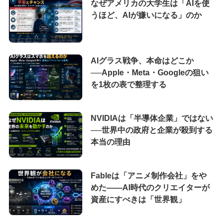
なぜアメリカの大学生は「AIを使
うほど、AIが嫌いになる」のか
AIグラス戦争、本命はどこか
──Apple・Meta・Googleの狙い
を1枚の表で整理する
NVIDIAは「半導体企業」ではない
──世界中の政府と企業が殺到する
本当の理由
Fableは「アニメ制作会社」をや
めた――AI時代のクリエイターが
資産にすべきは「世界観」