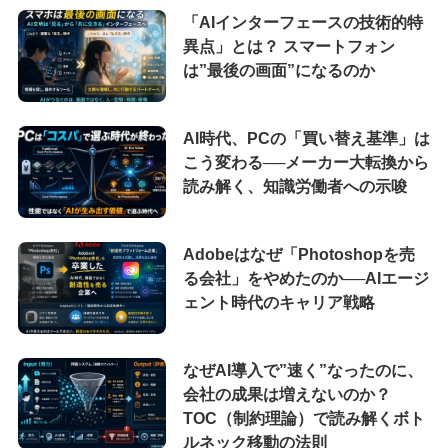
「AIインターフェースの技術的特
異点」とは？ スマートフォン
は”最後の画面”になるのか
AI時代、PCの「買い替え基準」は
こう変わる──メーカー大転換から
読み解く、知識労働者への示唆
Adobeはなぜ「Photoshopを売
る会社」をやめたのか──AIエージ
ェント時代のキャリア戦略
なぜAI導入で”速く”なったのに、
会社の成果は増えないのか？
TOC（制約理論）で読み解くボト
ルネック移動の法則