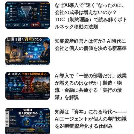
なぜAI導入で”速く”なったのに、
会社の成果は増えないのか？
TOC（制約理論）で読み解くボト
ルネック移動の法則
知能資産経営とは何か? AI時代に
会社と個人の価値を決める新基準
AI導入で「一部の部署だけ」残業
が増えるのはなぜか｜製造・物
流・金融に共通する「実行の渋
滞」を解説
知識は「資本」になる時代へ——
AIエージェントが個人の専門知識
を24時間資産化する仕組み