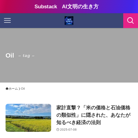
Substack AI文明の生き方
Oil
– tag –
ホーム
Oil
家計直撃？「米の価格と石油価格
の類似性」に隠された、あなたが
知るべき経済の法則
2025-07-08