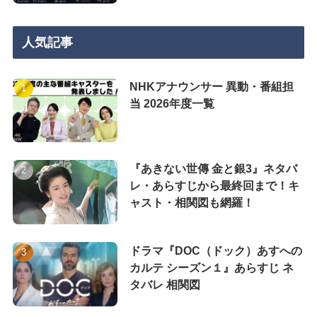
人気記事
NHKアナウンサー 異動・番組担
当 2026年度一覧
『あきない世傳 金と銀3』ネタバ
レ・あらすじから最終回まで！キ
ャスト・相関図も網羅！
ドラマ『DOC（ドック）あすへの
カルテ シーズン１』あらすじ ネ
タバレ 相関図