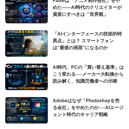
Fableは「アニメ制作会社」をや
めた――AI時代のクリエイターが
資産にすべきは「世界観」
「AIインターフェースの技術的特
異点」とは？ スマートフォン
は”最後の画面”になるのか
AI時代、PCの「買い替え基準」は
こう変わる──メーカー大転換から
読み解く、知識労働者への示唆
Adobeはなぜ「Photoshopを売
る会社」をやめたのか──AIエージ
ェント時代のキャリア戦略