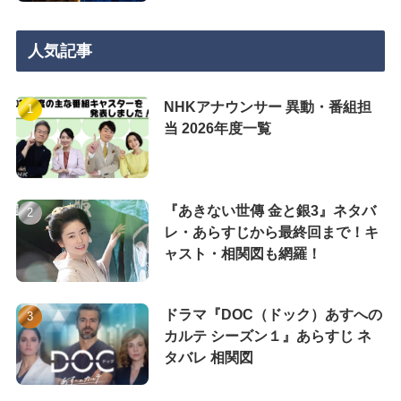
人気記事
NHKアナウンサー 異動・番組担
当 2026年度一覧
『あきない世傳 金と銀3』ネタバ
レ・あらすじから最終回まで！キ
ャスト・相関図も網羅！
ドラマ『DOC（ドック）あすへの
カルテ シーズン１』あらすじ ネ
タバレ 相関図