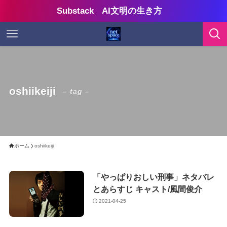
Substack AI文明の生き方
oshiikeiji
– tag –
ホーム
oshiikeiji
「やっぱりおしい刑事」ネタバレ
とあらすじ キャスト/風間俊介
2021-04-25