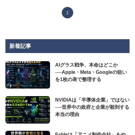
1
新着記事
AIグラス戦争、本命はどこか
──Apple・Meta・Googleの狙い
を1枚の表で整理する
NVIDIAは「半導体企業」ではない
──世界中の政府と企業が殺到する
本当の理由
Fableは「アニメ制作会社」をや