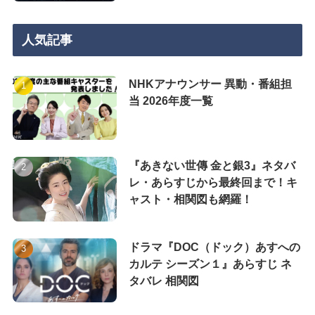
人気記事
NHKアナウンサー 異動・番組担
当 2026年度一覧
『あきない世傳 金と銀3』ネタバ
レ・あらすじから最終回まで！キ
ャスト・相関図も網羅！
ドラマ『DOC（ドック）あすへの
カルテ シーズン１』あらすじ ネ
タバレ 相関図