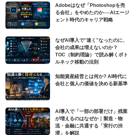
Adobeはなぜ「Photoshopを売
る会社」をやめたのか──AIエージ
ェント時代のキャリア戦略
なぜAI導入で”速く”なったのに、
会社の成果は増えないのか？
TOC（制約理論）で読み解くボト
ルネック移動の法則
知能資産経営とは何か? AI時代に
会社と個人の価値を決める新基準
AI導入で「一部の部署だけ」残業
が増えるのはなぜか｜製造・物
流・金融に共通する「実行の渋
滞」を解説