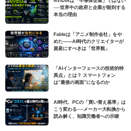
NVIDIAは「半導体企業」ではない
──世界中の政府と企業が殺到する
本当の理由
Fableは「アニメ制作会社」をや
めた――AI時代のクリエイターが
資産にすべきは「世界観」
「AIインターフェースの技術的特
異点」とは？ スマートフォン
は”最後の画面”になるのか
AI時代、PCの「買い替え基準」は
こう変わる──メーカー大転換から
読み解く、知識労働者への示唆