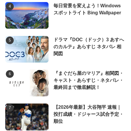
毎日背景を変えよう！Windows
スポットライト Bing Wallpaper
ドラマ『DOC（ドック）3 あすへ
のカルテ』あらすじ ネタバレ 相
関図
『まぐだら屋のマリア』相関図・
キャスト・あらすじ・ネタバレ・
最終回まで徹底解説！
【2026年最新】大谷翔平 速報｜
投打成績・ドジャース試合予定・
順位