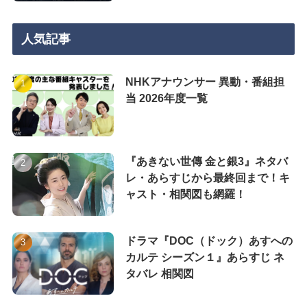
人気記事
NHKアナウンサー 異動・番組担
当 2026年度一覧
『あきない世傳 金と銀3』ネタバ
レ・あらすじから最終回まで！キ
ャスト・相関図も網羅！
ドラマ『DOC（ドック）あすへの
カルテ シーズン１』あらすじ ネ
タバレ 相関図