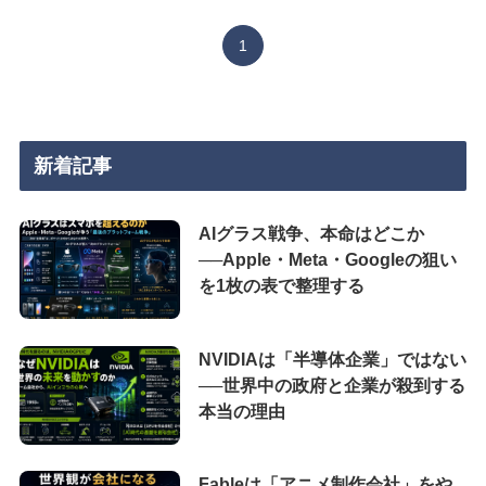
1
新着記事
AIグラス戦争、本命はどこか
──Apple・Meta・Googleの狙い
を1枚の表で整理する
NVIDIAは「半導体企業」ではない
──世界中の政府と企業が殺到する
本当の理由
Fableは「アニメ制作会社」をや