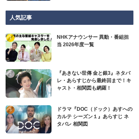
人気記事
NHKアナウンサー 異動・番組担
当 2026年度一覧
『あきない世傳 金と銀3』ネタバ
レ・あらすじから最終回まで！キ
ャスト・相関図も網羅！
ドラマ『DOC（ドック）あすへの
カルテ シーズン１』あらすじ ネ
タバレ 相関図