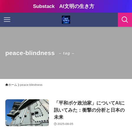
Substack AI文明の生き方
peace-blindness
– tag –
ホーム
peace-blindness
「平和ボケ政治家」についてAIに
訊いてみた：衝撃の分析と日本の
未来
2025-08-05