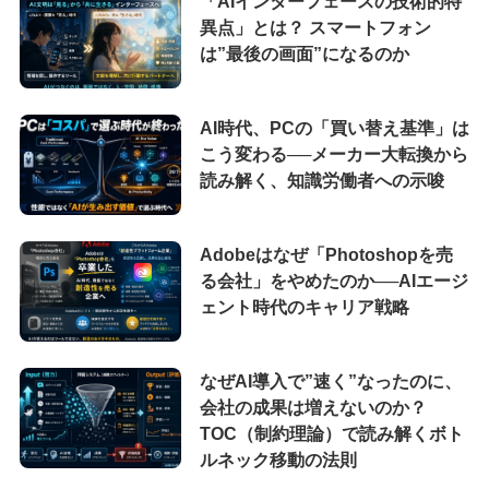
「AIインターフェースの技術的特
異点」とは？ スマートフォン
は”最後の画面”になるのか
AI時代、PCの「買い替え基準」は
こう変わる──メーカー大転換から
読み解く、知識労働者への示唆
Adobeはなぜ「Photoshopを売
る会社」をやめたのか──AIエージ
ェント時代のキャリア戦略
なぜAI導入で”速く”なったのに、
会社の成果は増えないのか？
TOC（制約理論）で読み解くボト
ルネック移動の法則