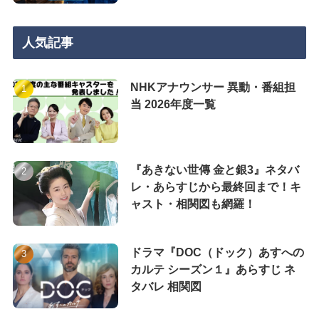
人気記事
NHKアナウンサー 異動・番組担
当 2026年度一覧
『あきない世傳 金と銀3』ネタバ
レ・あらすじから最終回まで！キ
ャスト・相関図も網羅！
ドラマ『DOC（ドック）あすへの
カルテ シーズン１』あらすじ ネ
タバレ 相関図