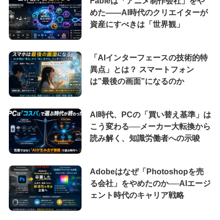
Fableは「アニメ制作会社」をや
めた――AI時代のクリエイターが
資産にすべきは「世界観」
「AIインターフェースの技術的特
異点」とは？ スマートフォン
は”最後の画面”になるのか
AI時代、PCの「買い替え基準」は
こう変わる──メーカー大転換から
読み解く、知識労働者への示唆
Adobeはなぜ「Photoshopを売
る会社」をやめたのか──AIエージ
ェント時代のキャリア戦略