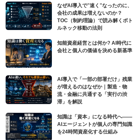
なぜAI導入で”速く”なったのに、
会社の成果は増えないのか？
TOC（制約理論）で読み解くボト
ルネック移動の法則
知能資産経営とは何か? AI時代に
会社と個人の価値を決める新基準
AI導入で「一部の部署だけ」残業
が増えるのはなぜか｜製造・物
流・金融に共通する「実行の渋
滞」を解説
知識は「資本」になる時代へ——
AIエージェントが個人の専門知識
を24時間資産化する仕組み