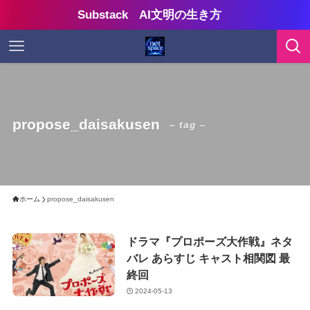
Substack AI文明の生き方
propose_daisakusen
– tag –
ホーム
propose_daisakusen
ドラマ『プロポーズ大作戦』ネタ
バレ あらすじ キャスト相関図 最
終回
2024-05-13