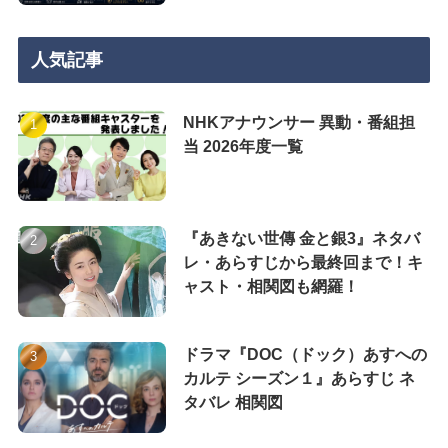
人気記事
NHKアナウンサー 異動・番組担
当 2026年度一覧
『あきない世傳 金と銀3』ネタバ
レ・あらすじから最終回まで！キ
ャスト・相関図も網羅！
ドラマ『DOC（ドック）あすへの
カルテ シーズン１』あらすじ ネ
タバレ 相関図