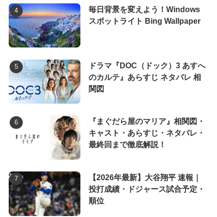
毎日背景を変えよう！Windows
スポットライト Bing Wallpaper
ドラマ『DOC（ドック）3 あすへ
のカルテ』あらすじ ネタバレ 相
関図
『まぐだら屋のマリア』相関図・
キャスト・あらすじ・ネタバレ・
最終回まで徹底解説！
【2026年最新】大谷翔平 速報｜
投打成績・ドジャース試合予定・
順位