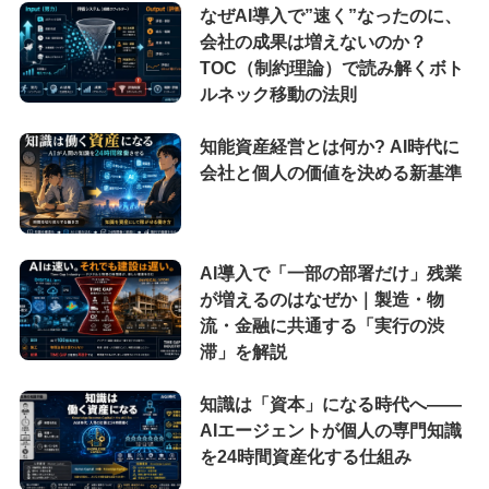
なぜAI導入で”速く”なったのに、
会社の成果は増えないのか？
TOC（制約理論）で読み解くボト
ルネック移動の法則
知能資産経営とは何か? AI時代に
会社と個人の価値を決める新基準
AI導入で「一部の部署だけ」残業
が増えるのはなぜか｜製造・物
流・金融に共通する「実行の渋
滞」を解説
知識は「資本」になる時代へ——
AIエージェントが個人の専門知識
を24時間資産化する仕組み