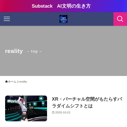
Substack AI文明の生き方
reality
– tag –
ホーム
reality
XR・バーチャル空間がもたらすパ
ラダイムシフトとは
2020-10-21