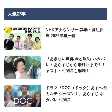
人気記事
NHKアナウンサー 異動・番組担
当 2026年度一覧
『あきない世傳 金と銀3』ネタバ
レ・あらすじから最終回まで！キ
ャスト・相関図も網羅！
ドラマ『DOC（ドック）あすへの
カルテ シーズン１』あらすじ ネ
タバレ 相関図