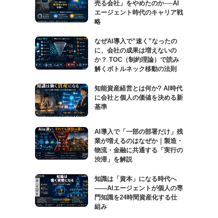
売る会社」をやめたのか──AI
エージェント時代のキャリア戦
略
なぜAI導入で”速く”なったの
に、会社の成果は増えないの
か？ TOC（制約理論）で読み
解くボトルネック移動の法則
知能資産経営とは何か? AI時代
に会社と個人の価値を決める新
基準
AI導入で「一部の部署だけ」残
業が増えるのはなぜか｜製造・
物流・金融に共通する「実行の
渋滞」を解説
知識は「資本」になる時代へ
——AIエージェントが個人の専
門知識を24時間資産化する仕
組み