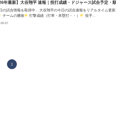
026年最新】大谷翔平 速報｜投打成績・ドジャース試合予定・
日の試合情報を取得中... 大谷翔平の今日の試合速報をリアルタイム更新
チームの勝敗
打撃成績（打率・本塁打・・）
投手...
-05-07
1