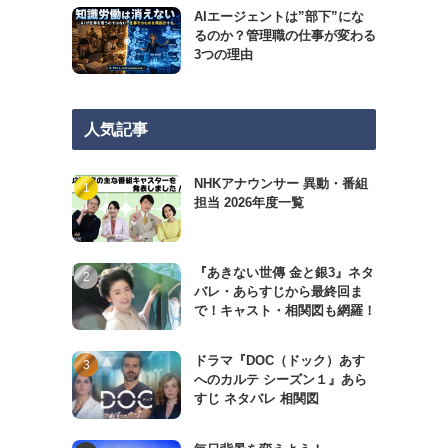
AIエージェントは”部下”にな
るのか？管理職の仕事が変わる
3つの理由
人気記事
NHKアナウンサー 異動・番組
担当 2026年度一覧
『あきない世傳 金と銀3』ネタ
バレ・あらすじから最終回ま
で！キャスト・相関図も網羅！
ドラマ『DOC（ドック）あす
へのカルテ シーズン１』あら
すじ ネタバレ 相関図