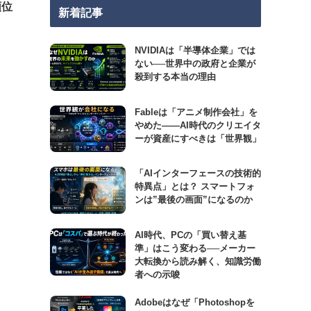
順位
新着記事
NVIDIAは「半導体企業」では
ない──世界中の政府と企業が
殺到する本当の理由
Fableは「アニメ制作会社」を
やめた――AI時代のクリエイタ
ーが資産にすべきは「世界観」
「AIインターフェースの技術的
特異点」とは？ スマートフォ
ンは”最後の画面”になるのか
AI時代、PCの「買い替え基
準」はこう変わる──メーカー
大転換から読み解く、知識労働
者への示唆
Adobeはなぜ「Photoshopを