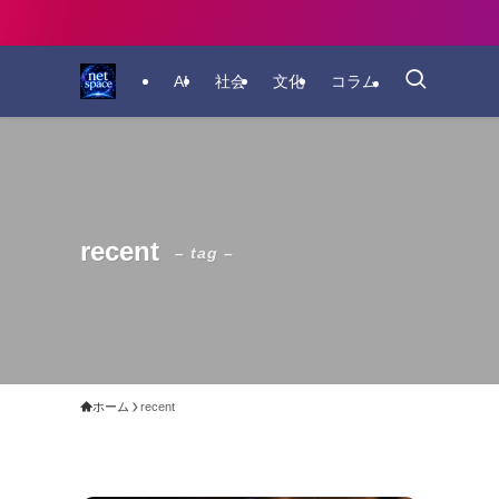
AI
社会
文化
コラム
recent
– tag –
ホーム
recent