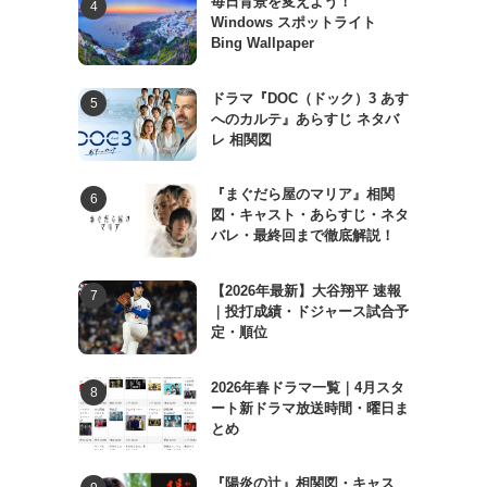
毎日背景を変えよう！
Windows スポットライト
Bing Wallpaper
ドラマ『DOC（ドック）3 あす
へのカルテ』あらすじ ネタバ
レ 相関図
『まぐだら屋のマリア』相関
図・キャスト・あらすじ・ネタ
バレ・最終回まで徹底解説！
【2026年最新】大谷翔平 速報
｜投打成績・ドジャース試合予
定・順位
2026年春ドラマ一覧｜4月スタ
ート新ドラマ放送時間・曜日ま
とめ
『陽炎の辻』相関図・キャス