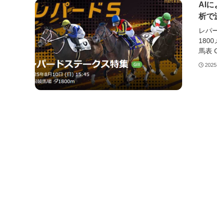
AI
析で
レパー
180
馬表 Co
2025