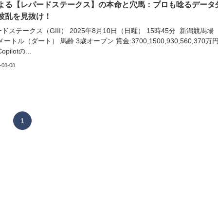
による【レパードステークス】の本命と穴馬：プロも唸るデータ
波乱を見抜け！
ドステークス（GIII） 2025年8月10日（日曜） 15時45分 新潟競馬場
0メートル（ダート） 馬齢 3歳オープン 賞金:3700,1500,930,560,370万
pilotの...
-08-08
1