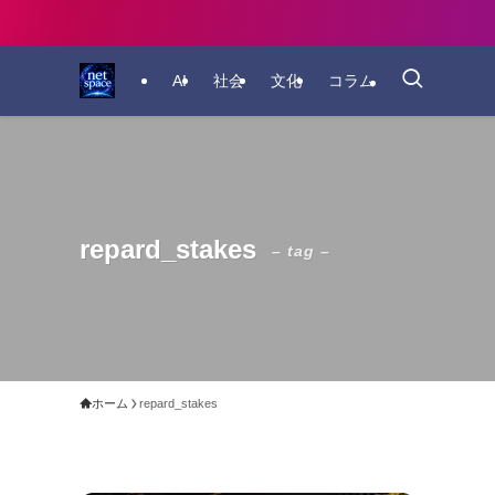
AI
社会
文化
コラム
repard_stakes
– tag –
ホーム
repard_stakes