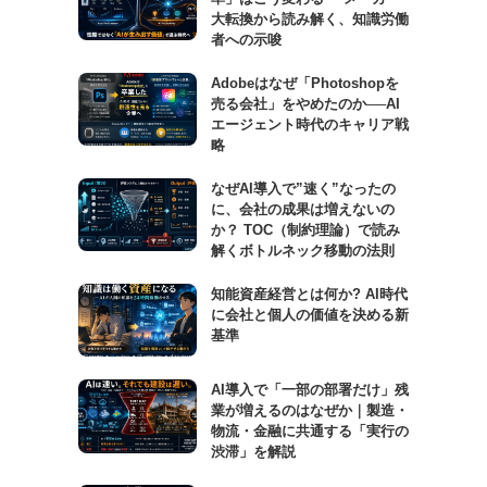
大転換から読み解く、知識労働
者への示唆
Adobeはなぜ「Photoshopを
売る会社」をやめたのか──AI
エージェント時代のキャリア戦
略
なぜAI導入で”速く”なったの
に、会社の成果は増えないの
か？ TOC（制約理論）で読み
解くボトルネック移動の法則
知能資産経営とは何か? AI時代
に会社と個人の価値を決める新
基準
AI導入で「一部の部署だけ」残
業が増えるのはなぜか｜製造・
物流・金融に共通する「実行の
渋滞」を解説