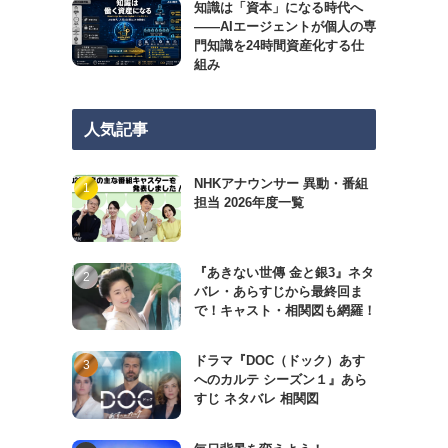
知識は「資本」になる時代へ
——AIエージェントが個人の専
門知識を24時間資産化する仕
組み
人気記事
NHKアナウンサー 異動・番組
担当 2026年度一覧
『あきない世傳 金と銀3』ネタ
バレ・あらすじから最終回ま
で！キャスト・相関図も網羅！
ドラマ『DOC（ドック）あす
へのカルテ シーズン１』あら
すじ ネタバレ 相関図