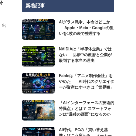
分
新着記事
AIグラス戦争、本命はどこか
円 出
──Apple・Meta・Googleの狙
いを1枚の表で整理する
NVIDIAは「半導体企業」では
ない──世界中の政府と企業が
殺到する本当の理由
Fableは「アニメ制作会社」を
やめた――AI時代のクリエイタ
ーが資産にすべきは「世界観」
「AIインターフェースの技術的
特異点」とは？ スマートフォ
ンは”最後の画面”になるのか
AI時代、PCの「買い替え基
準」はこう変わる──メーカー