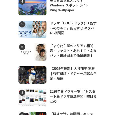
毎日背景を変えよう！
Windows スポットライト
Bing Wallpaper
ドラマ『DOC（ドック）3 あす
へのカルテ』あらすじ ネタバ
レ 相関図
『まぐだら屋のマリア』相関
図・キャスト・あらすじ・ネタ
バレ・最終回まで徹底解説！
【2026年最新】大谷翔平 速報
｜投打成績・ドジャース試合予
定・順位
2026年春ドラマ一覧｜4月スタ
ート新ドラマ放送時間・曜日ま
とめ
『陽炎の辻』相関図・キャス