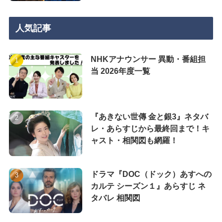
人気記事
NHKアナウンサー 異動・番組担
当 2026年度一覧
『あきない世傳 金と銀3』ネタバ
レ・あらすじから最終回まで！キ
ャスト・相関図も網羅！
ドラマ『DOC（ドック）あすへの
カルテ シーズン１』あらすじ ネ
タバレ 相関図