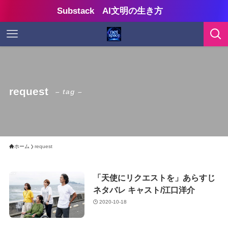
Substack AI文明の生き方
request
– tag –
ホーム
request
「天使にリクエストを」あらすじ
ネタバレ キャスト/江口洋介
2020-10-18