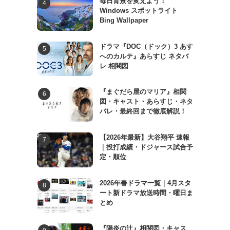
毎日背景を変えよう！
Windows スポットライト
Bing Wallpaper
ドラマ『DOC（ドック）3 あす
へのカルテ』あらすじ ネタバ
レ 相関図
『まぐだら屋のマリア』相関
図・キャスト・あらすじ・ネタ
バレ・最終回まで徹底解説！
【2026年最新】大谷翔平 速報
｜投打成績・ドジャース試合予
定・順位
2026年春ドラマ一覧｜4月スタ
ート新ドラマ放送時間・曜日ま
とめ
『陽炎の辻』相関図・キャス