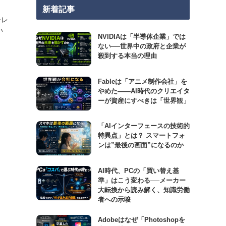
新着記事
テレ
い
NVIDIAは「半導体企業」では
ない──世界中の政府と企業が
殺到する本当の理由
Fableは「アニメ制作会社」を
やめた――AI時代のクリエイタ
ーが資産にすべきは「世界観」
「AIインターフェースの技術的
特異点」とは？ スマートフォ
ンは”最後の画面”になるのか
AI時代、PCの「買い替え基
準」はこう変わる──メーカー
大転換から読み解く、知識労働
者への示唆
Adobeはなぜ「Photoshopを