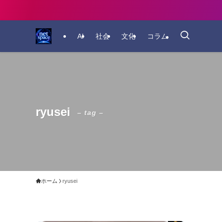
AI
社会
文化
コラム
ryusei
– tag –
ホーム
ryusei