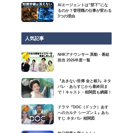
AIエージェントは”部下”にな
るのか？管理職の仕事が変わる
3つの理由
人気記事
NHKアナウンサー 異動・番組
担当 2026年度一覧
『あきない世傳 金と銀3』ネタ
バレ・あらすじから最終回ま
で！キャスト・相関図も網羅！
ドラマ『DOC（ドック）あす
へのカルテ シーズン１』あら
すじ ネタバレ 相関図