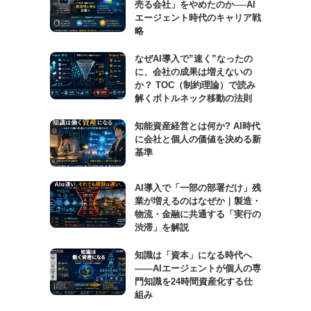
売る会社」をやめたのか──AI
エージェント時代のキャリア戦
略
なぜAI導入で”速く”なったの
に、会社の成果は増えないの
か？ TOC（制約理論）で読み
解くボトルネック移動の法則
知能資産経営とは何か? AI時代
に会社と個人の価値を決める新
基準
AI導入で「一部の部署だけ」残
業が増えるのはなぜか｜製造・
物流・金融に共通する「実行の
渋滞」を解説
知識は「資本」になる時代へ
——AIエージェントが個人の専
門知識を24時間資産化する仕
組み