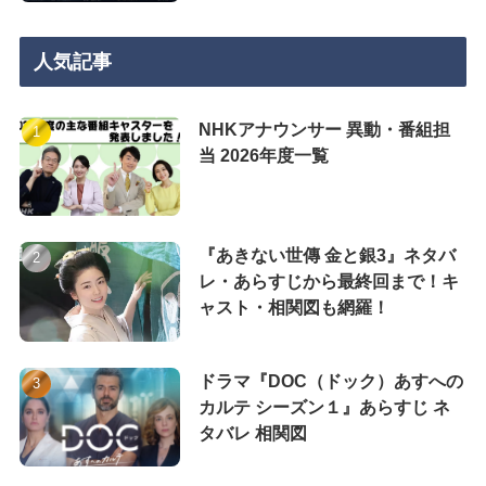
人気記事
NHKアナウンサー 異動・番組担
当 2026年度一覧
『あきない世傳 金と銀3』ネタバ
レ・あらすじから最終回まで！キ
ャスト・相関図も網羅！
ドラマ『DOC（ドック）あすへの
カルテ シーズン１』あらすじ ネ
タバレ 相関図