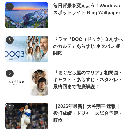
毎日背景を変えよう！Windows
スポットライト Bing Wallpaper
ドラマ『DOC（ドック）3 あすへ
のカルテ』あらすじ ネタバレ 相
関図
『まぐだら屋のマリア』相関図・
キャスト・あらすじ・ネタバレ・
最終回まで徹底解説！
【2026年最新】大谷翔平 速報｜
投打成績・ドジャース試合予定・
順位