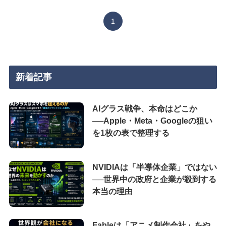
1
新着記事
AIグラス戦争、本命はどこか
──Apple・Meta・Googleの狙い
を1枚の表で整理する
NVIDIAは「半導体企業」ではない
──世界中の政府と企業が殺到する
本当の理由
Fableは「アニメ制作会社」をや