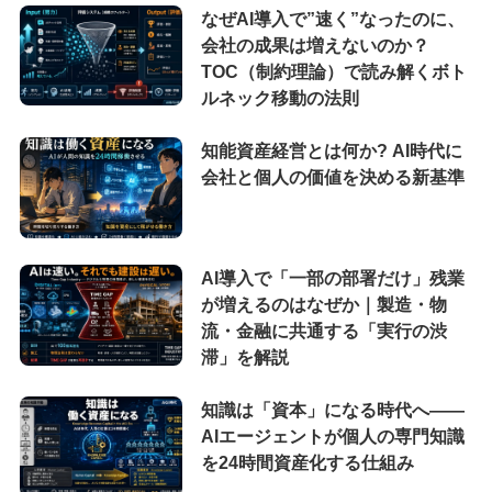
なぜAI導入で”速く”なったのに、
会社の成果は増えないのか？
TOC（制約理論）で読み解くボト
ルネック移動の法則
知能資産経営とは何か? AI時代に
会社と個人の価値を決める新基準
AI導入で「一部の部署だけ」残業
が増えるのはなぜか｜製造・物
流・金融に共通する「実行の渋
滞」を解説
知識は「資本」になる時代へ——
AIエージェントが個人の専門知識
を24時間資産化する仕組み