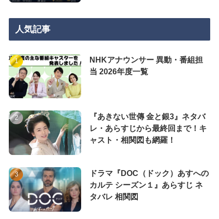
人気記事
NHKアナウンサー 異動・番組担
当 2026年度一覧
『あきない世傳 金と銀3』ネタバ
レ・あらすじから最終回まで！キ
ャスト・相関図も網羅！
ドラマ『DOC（ドック）あすへの
カルテ シーズン１』あらすじ ネ
タバレ 相関図