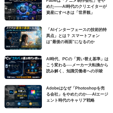
Fableは「アニメ制作会社」をや
めた――AI時代のクリエイターが
資産にすべきは「世界観」
「AIインターフェースの技術的特
異点」とは？ スマートフォン
は”最後の画面”になるのか
AI時代、PCの「買い替え基準」は
こう変わる──メーカー大転換から
読み解く、知識労働者への示唆
Adobeはなぜ「Photoshopを売
る会社」をやめたのか──AIエージ
ェント時代のキャリア戦略