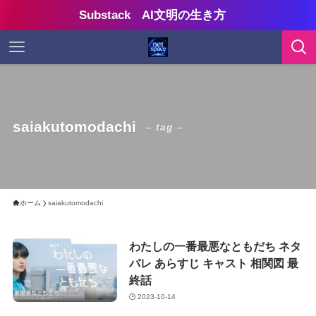
Substack AI文明の生き方
saiakutomodachi
– tag –
ホーム
saiakutomodachi
わたしの一番最悪なともだち ネタ
バレ あらすじ キャスト 相関図 最
終話
2023-10-14