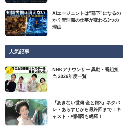
AIエージェントは”部下”になるの
か？管理職の仕事が変わる3つの
理由
人気記事
NHKアナウンサー 異動・番組担
当 2026年度一覧
『あきない世傳 金と銀3』ネタバ
レ・あらすじから最終回まで！キ
ャスト・相関図も網羅！