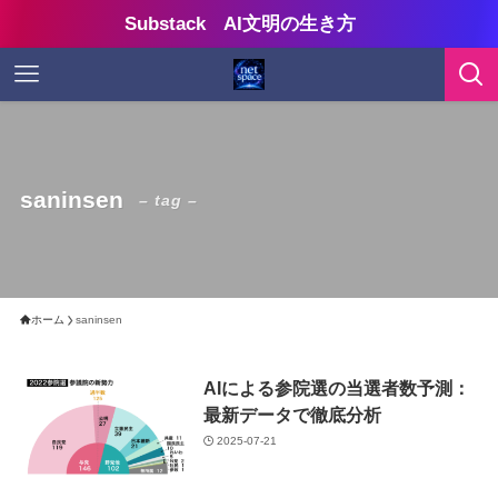
Substack AI文明の生き方
saninsen
– tag –
ホーム
saninsen
AIによる参院選の当選者数予測：
最新データで徹底分析
2025-07-21