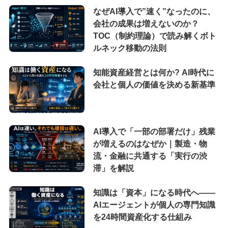
なぜAI導入で”速く”なったのに、
会社の成果は増えないのか？
TOC（制約理論）で読み解くボト
ルネック移動の法則
知能資産経営とは何か? AI時代に
会社と個人の価値を決める新基準
AI導入で「一部の部署だけ」残業
が増えるのはなぜか｜製造・物
流・金融に共通する「実行の渋
滞」を解説
知識は「資本」になる時代へ——
AIエージェントが個人の専門知識
を24時間資産化する仕組み