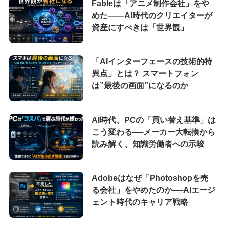
Fableは「アニメ制作会社」をや
めた――AI時代のクリエイターが
資産にすべきは「世界観」
「AIインターフェースの技術的特
異点」とは？ スマートフォン
は”最後の画面”になるのか
AI時代、PCの「買い替え基準」は
こう変わる──メーカー大転換から
読み解く、知識労働者への示唆
Adobeはなぜ「Photoshopを売
る会社」をやめたのか──AIエージ
ェント時代のキャリア戦略