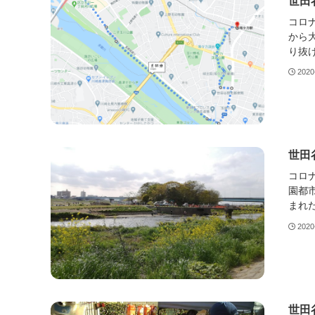
世田
コロ
から
り抜け
2020
世田
コロ
園都
まれた
2020
世田