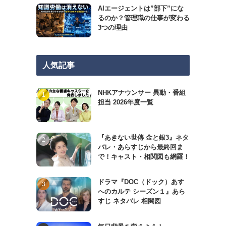
AIエージェントは”部下”にな
るのか？管理職の仕事が変わる
3つの理由
人気記事
NHKアナウンサー 異動・番組
担当 2026年度一覧
『あきない世傳 金と銀3』ネタ
バレ・あらすじから最終回ま
で！キャスト・相関図も網羅！
ドラマ『DOC（ドック）あす
へのカルテ シーズン１』あら
すじ ネタバレ 相関図