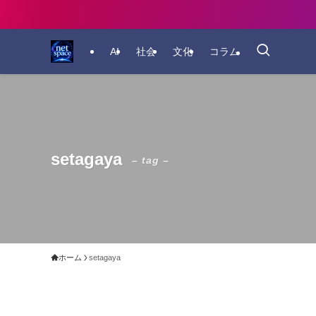
AI
社会
文化
コラム
setagaya
– tag –
ホーム
setagaya