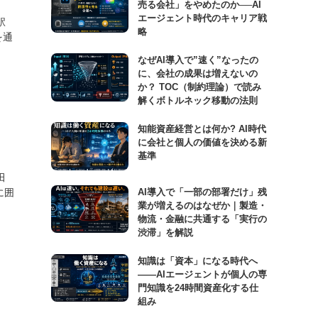
売る会社」をやめたのか──AI
エージェント時代のキャリア戦
駅
略
を通
なぜAI導入で”速く”なったの
に、会社の成果は増えないの
か？ TOC（制約理論）で読み
解くボトルネック移動の法則
知能資産経営とは何か? AI時代
に会社と個人の価値を決める新
基準
田
AI導入で「一部の部署だけ」残
に囲
業が増えるのはなぜか｜製造・
物流・金融に共通する「実行の
渋滞」を解説
知識は「資本」になる時代へ
——AIエージェントが個人の専
門知識を24時間資産化する仕
組み