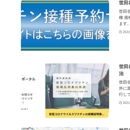
世田
世田
種 
ます。 
2022
世田
法
世田
外に
行して
2021