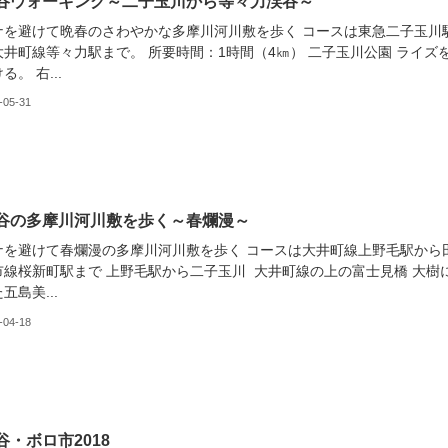
谷ウォーキング～二子玉川から等々力渓谷～
ナを避けて晩春のさわやかな多摩川河川敷を歩く コースは東急二子玉川
大井町線等々力駅まで。 所要時間：1時間（4㎞） 二子玉川公園 ライズ
る。 右...
-05-31
谷の多摩川河川敷を歩く～春爛漫～
ナを避けて春爛漫の多摩川河川敷を歩く コースは大井町線上野毛駅から
市線桜新町駅まで 上野毛駅から二子玉川 大井町線の上の富士見橋 大樹
五島美...
-04-18
谷・ボロ市2018