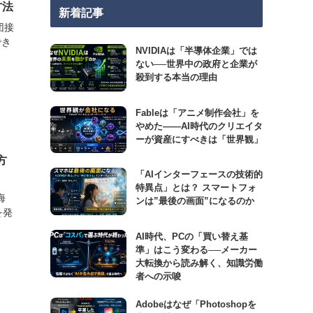
方法
新着記事
団接
でき
NVIDIAは「半導体企業」では
ない──世界中の政府と企業が
殺到する本当の理由
Fableは「アニメ制作会社」を
やめた――AI時代のクリエイタ
ーが資産にすべきは「世界観」
方
「AIインターフェースの技術的
特異点」とは？ スマートフォ
海
ンは”最後の画面”になるのか
を発
AI時代、PCの「買い替え基
準」はこう変わる──メーカー
大転換から読み解く、知識労働
者への示唆
Adobeはなぜ「Photoshopを