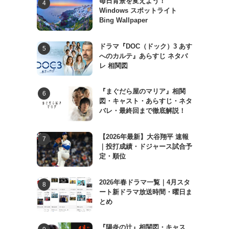
毎日背景を変えよう！
Windows スポットライト
Bing Wallpaper
ドラマ『DOC（ドック）3 あす
へのカルテ』あらすじ ネタバ
レ 相関図
『まぐだら屋のマリア』相関
図・キャスト・あらすじ・ネタ
バレ・最終回まで徹底解説！
【2026年最新】大谷翔平 速報
｜投打成績・ドジャース試合予
定・順位
2026年春ドラマ一覧｜4月スタ
ート新ドラマ放送時間・曜日ま
とめ
『陽炎の辻』相関図・キャス