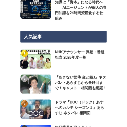
知識は「資本」になる時代へ
——AIエージェントが個人の専
門知識を24時間資産化する仕
組み
人気記事
NHKアナウンサー 異動・番組
担当 2026年度一覧
『あきない世傳 金と銀3』ネタ
バレ・あらすじから最終回ま
で！キャスト・相関図も網羅！
ドラマ『DOC（ドック）あす
へのカルテ シーズン１』あら
すじ ネタバレ 相関図