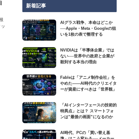
相
新着記事
根
AIグラス戦争、本命はどこか
タッ
──Apple・Meta・Googleの狙
いを1枚の表で整理する
NVIDIAは「半導体企業」では
ない──世界中の政府と企業が
殺到する本当の理由
Fableは「アニメ制作会社」を
やめた――AI時代のクリエイタ
ーが資産にすべきは「世界観」
「AIインターフェースの技術的
特異点」とは？ スマートフォ
ンは”最後の画面”になるのか
AI時代、PCの「買い替え基
準」はこう変わる──メーカー