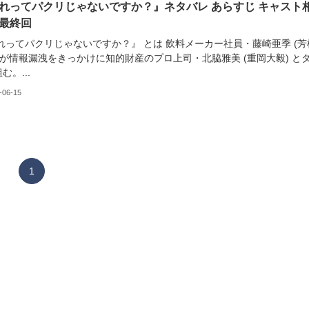
それってパクリじゃないですか？』ネタバレ あらすじ キャスト
 最終回
れってパクリじゃないですか？』 とは 飲料メーカー社員・藤崎亜季 (芳
 が情報漏洩をきっかけに知的財産のプロ上司・北脇雅美 (重岡大毅) と
む。...
-06-15
1