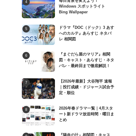
毎日背景を変えよう！
Windows スポットライト
Bing Wallpaper
ドラマ『DOC（ドック）3 あす
へのカルテ』あらすじ ネタバ
レ 相関図
『まぐだら屋のマリア』相関
図・キャスト・あらすじ・ネタ
バレ・最終回まで徹底解説！
【2026年最新】大谷翔平 速報
｜投打成績・ドジャース試合予
定・順位
2026年春ドラマ一覧｜4月スタ
ート新ドラマ放送時間・曜日ま
とめ
『陽炎の辻』相関図・キャス