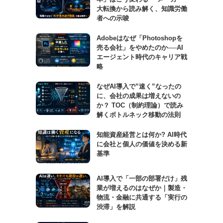
大転換から読み解く、知識労働
者への示唆
Adobeはなぜ「Photoshopを
売る会社」をやめたのか──AI
エージェント時代のキャリア戦
略
なぜAI導入で”速く”なったの
に、会社の成果は増えないの
か？ TOC（制約理論）で読み
解くボトルネック移動の法則
知能資産経営とは何か? AI時代
に会社と個人の価値を決める新
基準
AI導入で「一部の部署だけ」残
業が増えるのはなぜか｜製造・
物流・金融に共通する「実行の
渋滞」を解説