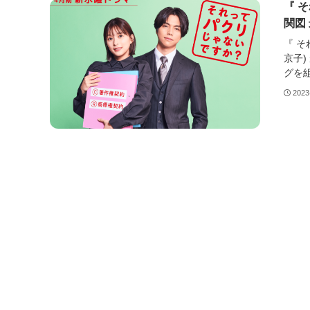
『 
関図
『 そ
京子)
グを組
2023