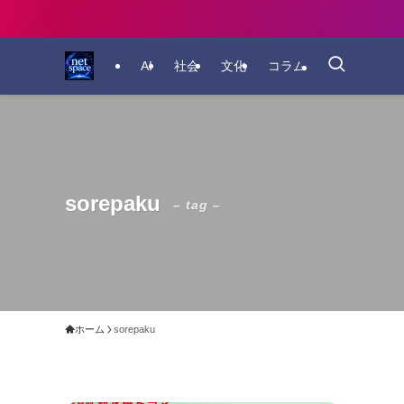
AI
社会
文化
コラム
sorepaku
– tag –
ホーム
sorepaku