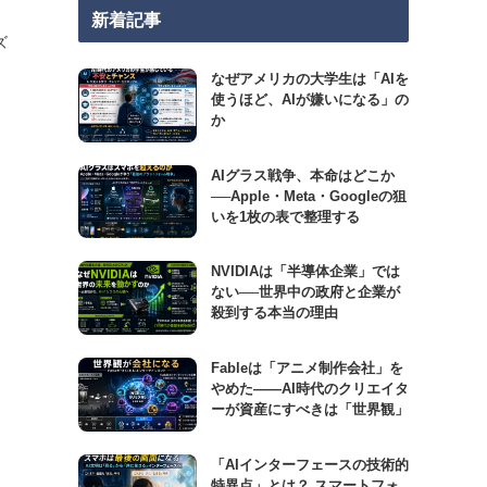
新着記事
ズ
なぜアメリカの大学生は「AIを
使うほど、AIが嫌いになる」の
か
AIグラス戦争、本命はどこか
──Apple・Meta・Googleの狙
いを1枚の表で整理する
NVIDIAは「半導体企業」では
ない──世界中の政府と企業が
殺到する本当の理由
Fableは「アニメ制作会社」を
やめた――AI時代のクリエイタ
ーが資産にすべきは「世界観」
「AIインターフェースの技術的
特異点」とは？ スマートフォ