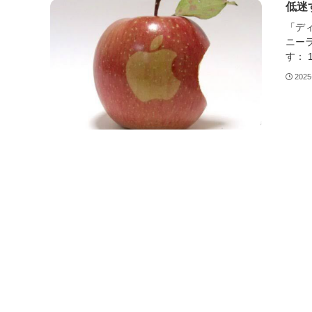
低迷
「ディ
ニー
す： 1
2025