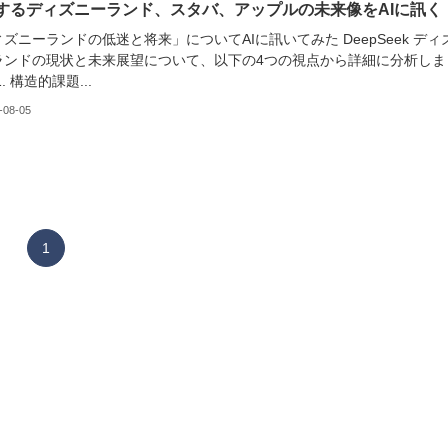
するディズニーランド、スタバ、アップルの未来像をAIに訊く
ズニーランドの低迷と将来」についてAIに訊いてみた DeepSeek ディ
ランドの現状と未来展望について、以下の4つの視点から詳細に分析しま
. 構造的課題...
-08-05
1