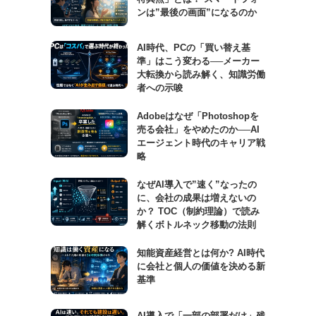
ンは”最後の画面”になるのか
AI時代、PCの「買い替え基
準」はこう変わる──メーカー
大転換から読み解く、知識労働
者への示唆
Adobeはなぜ「Photoshopを
売る会社」をやめたのか──AI
エージェント時代のキャリア戦
略
なぜAI導入で”速く”なったの
に、会社の成果は増えないの
か？ TOC（制約理論）で読み
解くボトルネック移動の法則
知能資産経営とは何か? AI時代
に会社と個人の価値を決める新
基準
AI導入で「一部の部署だけ」残