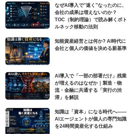
なぜAI導入で”速く”なったのに、
会社の成果は増えないのか？
TOC（制約理論）で読み解くボト
ルネック移動の法則
知能資産経営とは何か? AI時代に
会社と個人の価値を決める新基準
AI導入で「一部の部署だけ」残業
が増えるのはなぜか｜製造・物
流・金融に共通する「実行の渋
滞」を解説
知識は「資本」になる時代へ——
AIエージェントが個人の専門知識
を24時間資産化する仕組み