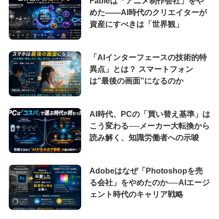
Fableは「アニメ制作会社」をや
めた――AI時代のクリエイターが
資産にすべきは「世界観」
「AIインターフェースの技術的特
異点」とは？ スマートフォン
は”最後の画面”になるのか
AI時代、PCの「買い替え基準」は
こう変わる──メーカー大転換から
読み解く、知識労働者への示唆
Adobeはなぜ「Photoshopを売
る会社」をやめたのか──AIエージ
ェント時代のキャリア戦略