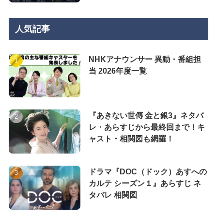
人気記事
NHKアナウンサー 異動・番組担
当 2026年度一覧
『あきない世傳 金と銀3』ネタバ
レ・あらすじから最終回まで！キ
ャスト・相関図も網羅！
ドラマ『DOC（ドック）あすへの
カルテ シーズン１』あらすじ ネ
タバレ 相関図