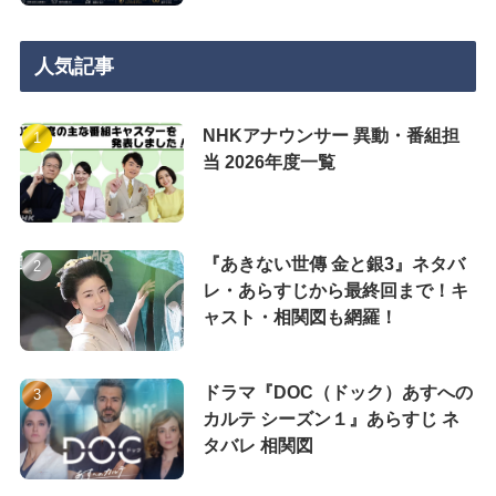
人気記事
NHKアナウンサー 異動・番組担
当 2026年度一覧
『あきない世傳 金と銀3』ネタバ
レ・あらすじから最終回まで！キ
ャスト・相関図も網羅！
ドラマ『DOC（ドック）あすへの
カルテ シーズン１』あらすじ ネ
タバレ 相関図