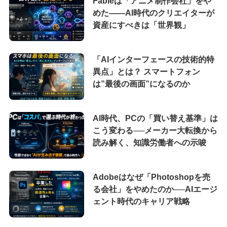
Fableは「アニメ制作会社」をや
めた――AI時代のクリエイターが
資産にすべきは「世界観」
「AIインターフェースの技術的特
異点」とは？ スマートフォン
は”最後の画面”になるのか
AI時代、PCの「買い替え基準」は
こう変わる──メーカー大転換から
読み解く、知識労働者への示唆
Adobeはなぜ「Photoshopを売
る会社」をやめたのか──AIエージ
ェント時代のキャリア戦略