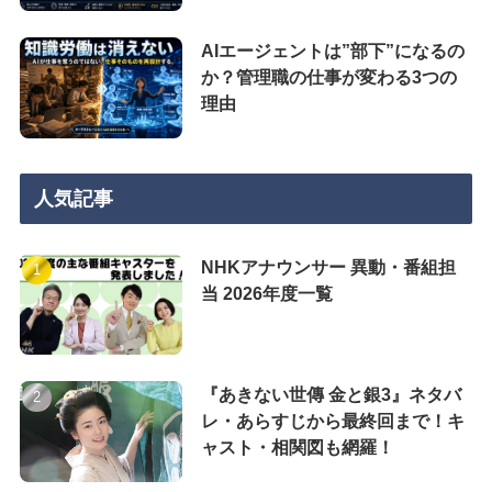
AIエージェントは”部下”になるの
か？管理職の仕事が変わる3つの
理由
人気記事
NHKアナウンサー 異動・番組担
当 2026年度一覧
『あきない世傳 金と銀3』ネタバ
レ・あらすじから最終回まで！キ
ャスト・相関図も網羅！