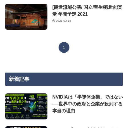
[観世流能公演/ 国立/宝生/観世能楽
堂 年間予定 2021
2021-03-15
1
新着記事
NVIDIAは「半導体企業」ではない
──世界中の政府と企業が殺到する
本当の理由