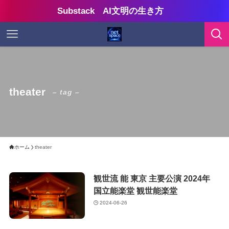
Substack AI文明の生き方
theater
– tag –
ホーム
theater
観世流 能 東京 主要公演 2024年
国立能楽堂 観世能楽堂
2024-06-26