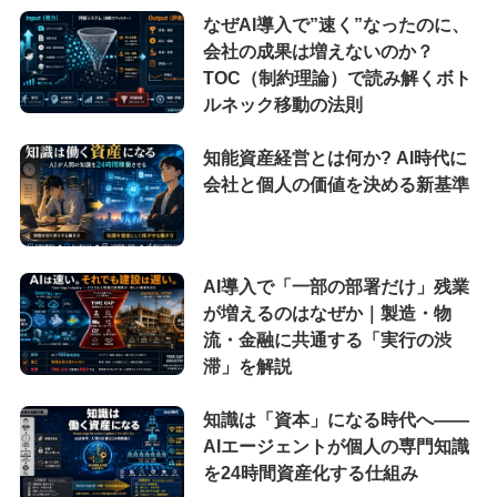
なぜAI導入で”速く”なったのに、
会社の成果は増えないのか？
TOC（制約理論）で読み解くボト
ルネック移動の法則
知能資産経営とは何か? AI時代に
会社と個人の価値を決める新基準
AI導入で「一部の部署だけ」残業
が増えるのはなぜか｜製造・物
流・金融に共通する「実行の渋
滞」を解説
知識は「資本」になる時代へ——
AIエージェントが個人の専門知識
を24時間資産化する仕組み