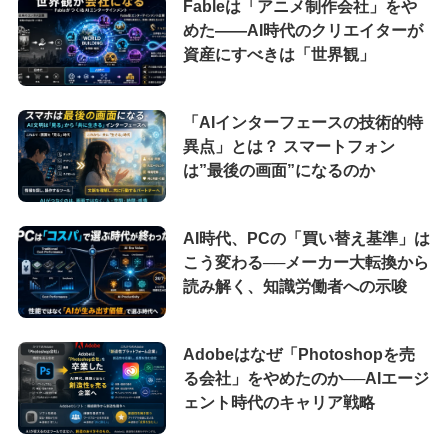
Fableは「アニメ制作会社」をや
めた――AI時代のクリエイターが
資産にすべきは「世界観」
「AIインターフェースの技術的特
異点」とは？ スマートフォン
は”最後の画面”になるのか
AI時代、PCの「買い替え基準」は
こう変わる──メーカー大転換から
読み解く、知識労働者への示唆
Adobeはなぜ「Photoshopを売
る会社」をやめたのか──AIエージ
ェント時代のキャリア戦略