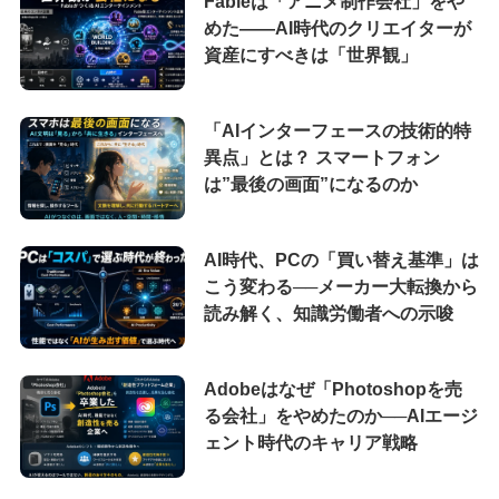
Fableは「アニメ制作会社」をや
めた――AI時代のクリエイターが
資産にすべきは「世界観」
「AIインターフェースの技術的特
異点」とは？ スマートフォン
は”最後の画面”になるのか
AI時代、PCの「買い替え基準」は
こう変わる──メーカー大転換から
読み解く、知識労働者への示唆
Adobeはなぜ「Photoshopを売
る会社」をやめたのか──AIエージ
ェント時代のキャリア戦略