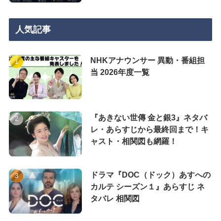
人気記事
NHKアナウンサー 異動・番組担
当 2026年度一覧
『あきない世傳 金と銀3』ネタバ
レ・あらすじから最終回まで！キ
ャスト・相関図も網羅！
ドラマ『DOC（ドック）あすへの
カルテ シーズン１』あらすじ ネ
タバレ 相関図