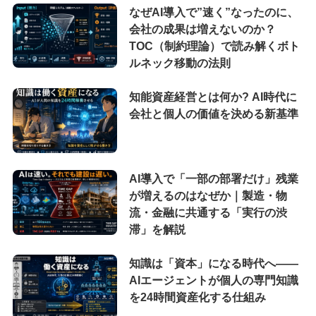
なぜAI導入で”速く”なったのに、
会社の成果は増えないのか？
TOC（制約理論）で読み解くボト
ルネック移動の法則
知能資産経営とは何か? AI時代に
会社と個人の価値を決める新基準
AI導入で「一部の部署だけ」残業
が増えるのはなぜか｜製造・物
流・金融に共通する「実行の渋
滞」を解説
知識は「資本」になる時代へ——
AIエージェントが個人の専門知識
を24時間資産化する仕組み