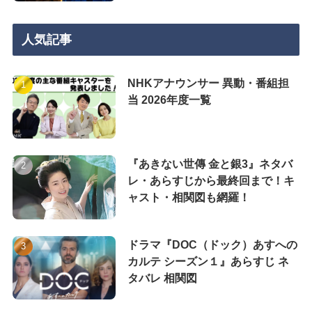
人気記事
NHKアナウンサー 異動・番組担
当 2026年度一覧
『あきない世傳 金と銀3』ネタバ
レ・あらすじから最終回まで！キ
ャスト・相関図も網羅！
ドラマ『DOC（ドック）あすへの
カルテ シーズン１』あらすじ ネ
タバレ 相関図