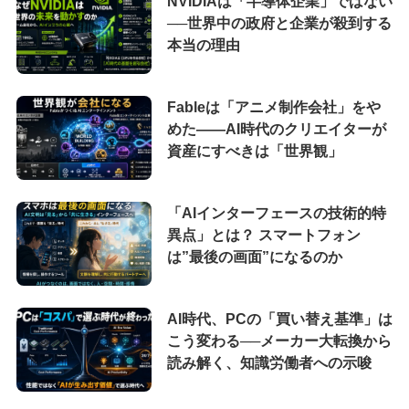
NVIDIAは「半導体企業」ではない
──世界中の政府と企業が殺到する
本当の理由
Fableは「アニメ制作会社」をや
めた――AI時代のクリエイターが
資産にすべきは「世界観」
「AIインターフェースの技術的特
異点」とは？ スマートフォン
は”最後の画面”になるのか
AI時代、PCの「買い替え基準」は
こう変わる──メーカー大転換から
読み解く、知識労働者への示唆