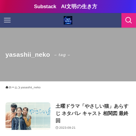
Substack AI文明の生き方
yasashii_neko
– tag –
ホーム
yasashii_neko
土曜ドラマ「やさしい猫」あらす
じ ネタバレ キャスト 相関図 最終
回
2023-09-21