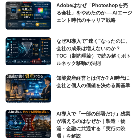
Adobeはなぜ「Photoshopを売
る会社」をやめたのか──AIエージ
ェント時代のキャリア戦略
なぜAI導入で”速く”なったのに、
会社の成果は増えないのか？
TOC（制約理論）で読み解くボト
ルネック移動の法則
知能資産経営とは何か? AI時代に
会社と個人の価値を決める新基準
AI導入で「一部の部署だけ」残業
が増えるのはなぜか｜製造・物
流・金融に共通する「実行の渋
滞」を解説