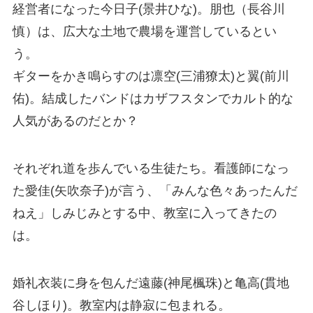
経営者になった今日子(景井ひな)。朋也（長谷川
慎）は、広大な土地で農場を運営しているとい
う。
ギターをかき鳴らすのは凛空(三浦獠太)と翼(前川
佑)。結成したバンドはカザフスタンでカルト的な
人気があるのだとか？
それぞれ道を歩んでいる生徒たち。看護師になっ
た愛佳(矢吹奈子)が言う、「みんな色々あったんだ
ねえ」しみじみとする中、教室に入ってきたの
は。
婚礼衣装に身を包んだ遠藤(神尾楓珠)と亀高(貫地
谷しほり)。教室内は静寂に包まれる。