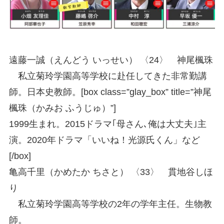
遠藤一誠（えんどう いっせい） 〈24〉 神尾楓珠
私立菊玲学園高等学校に赴任してきた非常勤講
師。日本史教師。[box class=”glay_box” title=”神尾
楓珠（かみお ふうじゅ）”]
1999生まれ。2015ドラマ｢母さん､俺は大丈夫｣主
演。2020年ドラマ「いいね！光源氏くん」など
[/box]
亀高千里（かめたか ちさと） 〈33〉 貫地谷しほ
り
私立菊玲学園高等学校の2年の学年主任。生物教
師。