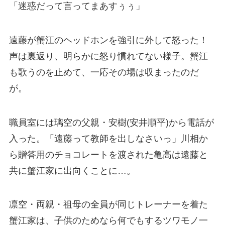
「迷惑だって言ってまあすぅぅ」
遠藤が蟹江のヘッドホンを強引に外して怒った！
声は裏返り、明らかに怒り慣れてない様子。蟹江
も歌うのを止めて、一応その場は収まったのだ
が。
職員室には璃空の父親・安樹(安井順平)から電話が
入った。「遠藤って教師を出しなさいっ」川相か
ら贈答用のチョコレートを渡された亀高は遠藤と
共に蟹江家に出向くことに…。
凛空・両親・祖母の全員が同じトレーナーを着た
蟹江家は、子供のためなら何でもするツワモノ一