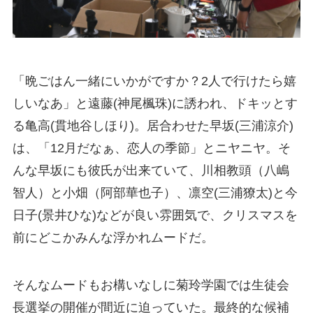
「晩ごはん一緒にいかがですか？2人で行けたら嬉
しいなあ」と遠藤(神尾楓珠)に誘われ、ドキッとす
る亀高(貫地谷しほり)。居合わせた早坂(三浦涼介)
は、「12月だなぁ、恋人の季節」とニヤニヤ。そ
んな早坂にも彼氏が出来ていて、川相教頭（八嶋
智人）と小畑（阿部華也子）、凛空(三浦獠太)と今
日子(景井ひな)などが良い雰囲気で、クリスマスを
前にどこかみんな浮かれムードだ。
そんなムードもお構いなしに菊玲学園では生徒会
長選挙の開催が間近に迫っていた。最終的な候補