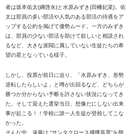
者は坂本佑太(綱啓永)と水原みずき(田幡妃菜)。佑
太は部員の多い部活や人気のある部活の待遇をア
ップする公約を掲げて優勢ムード。一方のみずき
は、部員の少ない部活を助けて欲しいと相談され
るなど、大きな派閥に属していない生徒たちの希
望の星となっている様子。
しかし、投票が前日に迫り、「水原みずき、形勢
逆転したらしいよ」と噂が出回るなど、どちらが
勝つか分からない予断を許さない状況になってき
た。そして迎えた選挙当日、想像だにしない出来
事が起こる！！学校に誰一人生徒が登校してこな
かった。
そんな中、遠藤は “サンタクロース捕獲装置”を懸