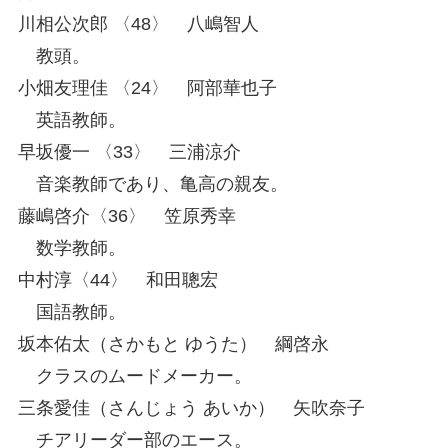
川相公次郎 〈48〉 八嶋智人
教頭。
小畑友理佳 〈24〉 阿部華也子
英語教師。
早坂優一 〈33〉 三浦涼介
音楽教師であり、亀高の親友。
藤嶋啓介〈36〉 笠原秀幸
数学教師。
中村淳〈44〉 和田聰宏
国語教師。
坂本佑太（さかもと ゆうた） 綱啓永
クラスのムードメーカー。
三条愛佳（さんじょう あいか） 矢吹奈子
チアリーダー部のエース。