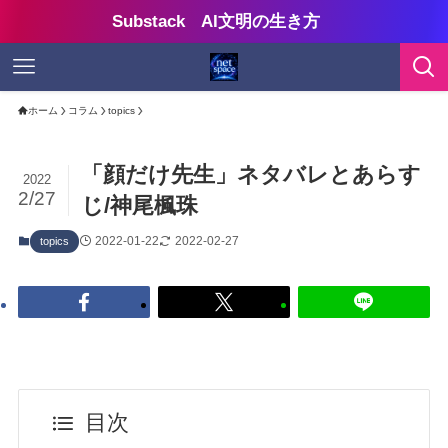
Substack AI文明の生き方
ホーム
コラム
topics
「顔だけ先生」ネタバレとあらす
2022
2/27
じ/神尾楓珠
2022-01-22
2022-02-27
topics
目次