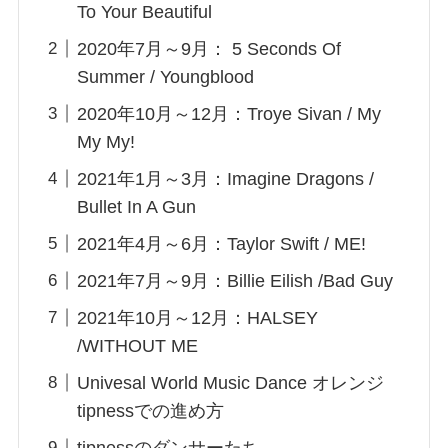
To Your Beautiful
2020年7月～9月： 5 Seconds Of
Summer / Youngblood
2020年10月～12月：Troye Sivan / My
My My!
2021年1月～3月：Imagine Dragons /
Bullet In A Gun
2021年4月～6月：Taylor Swift / ME!
2021年7月～9月：Billie Eilish /Bad Guy
2021年10月～12月：HALSEY
/WITHOUT ME
Univesal World Music Dance オレンジ
tipnessでの進め方
tipnessのダンサーたち