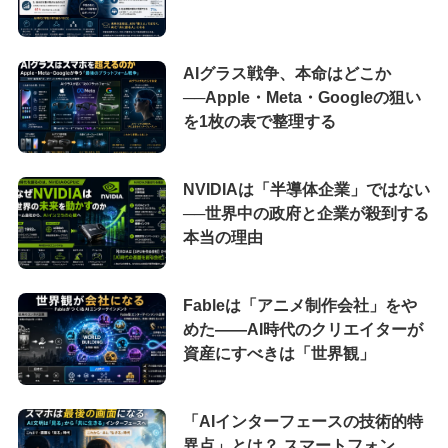
AIグラス戦争、本命はどこか
──Apple・Meta・Googleの狙い
を1枚の表で整理する
NVIDIAは「半導体企業」ではない
──世界中の政府と企業が殺到する
本当の理由
Fableは「アニメ制作会社」をや
めた――AI時代のクリエイターが
資産にすべきは「世界観」
「AIインターフェースの技術的特
異点」とは？ スマートフォン