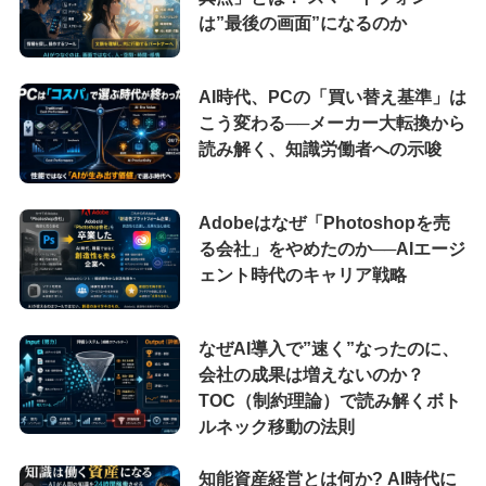
は”最後の画面”になるのか
AI時代、PCの「買い替え基準」は
こう変わる──メーカー大転換から
読み解く、知識労働者への示唆
Adobeはなぜ「Photoshopを売
る会社」をやめたのか──AIエージ
ェント時代のキャリア戦略
なぜAI導入で”速く”なったのに、
会社の成果は増えないのか？
TOC（制約理論）で読み解くボト
ルネック移動の法則
知能資産経営とは何か? AI時代に