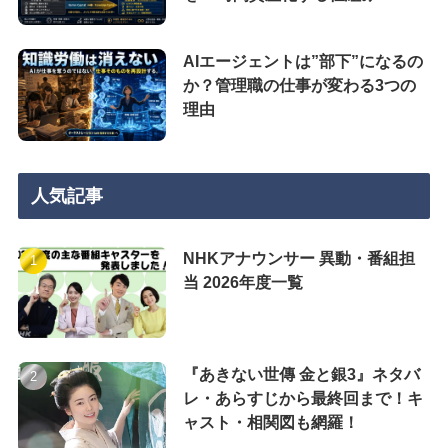
AIエージェントは”部下”になるの
か？管理職の仕事が変わる3つの
理由
人気記事
NHKアナウンサー 異動・番組担
当 2026年度一覧
『あきない世傳 金と銀3』ネタバ
レ・あらすじから最終回まで！キ
ャスト・相関図も網羅！