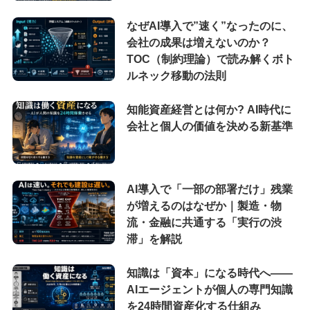
なぜAI導入で”速く”なったのに、
会社の成果は増えないのか？
TOC（制約理論）で読み解くボト
ルネック移動の法則
知能資産経営とは何か? AI時代に
会社と個人の価値を決める新基準
AI導入で「一部の部署だけ」残業
が増えるのはなぜか｜製造・物
流・金融に共通する「実行の渋
滞」を解説
知識は「資本」になる時代へ——
AIエージェントが個人の専門知識
を24時間資産化する仕組み