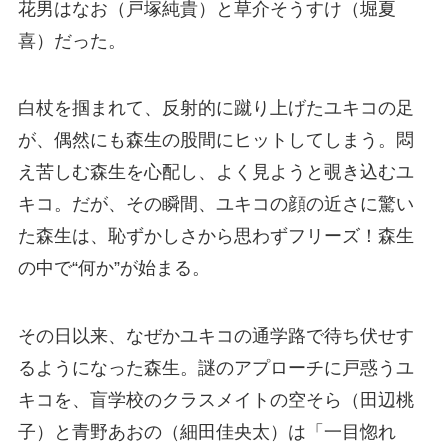
花男はなお（戸塚純貴）と草介そうすけ（堀夏
喜）だった。
白杖を掴まれて、反射的に蹴り上げたユキコの足
が、偶然にも森生の股間にヒットしてしまう。悶
え苦しむ森生を心配し、よく見ようと覗き込むユ
キコ。だが、その瞬間、ユキコの顔の近さに驚い
た森生は、恥ずかしさから思わずフリーズ！森生
の中で“何か”が始まる。
その日以来、なぜかユキコの通学路で待ち伏せす
るようになった森生。謎のアプローチに戸惑うユ
キコを、盲学校のクラスメイトの空そら（田辺桃
子）と青野あおの（細田佳央太）は「一目惚れ