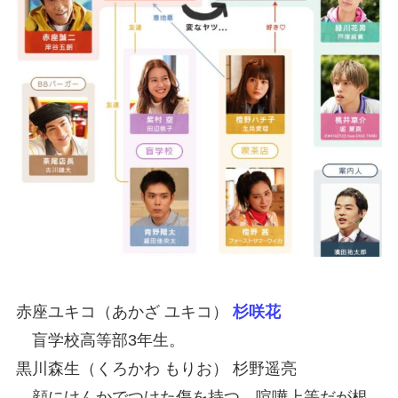
赤座ユキコ（あかざ ユキコ）
杉咲花
盲学校高等部3年生。
黒川森生（くろかわ もりお） 杉野遥亮
顔にけんかでつけた傷を持つ、喧嘩上等だが根