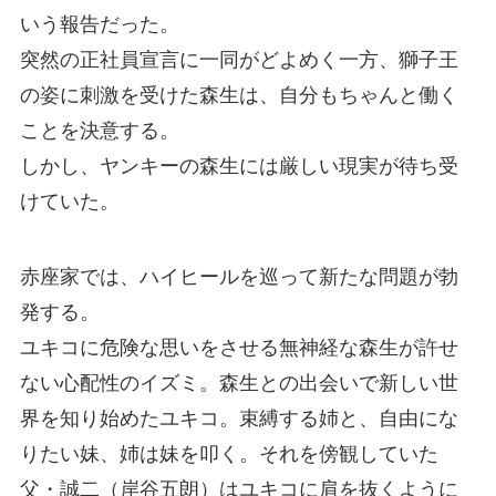
いう報告だった。
突然の正社員宣言に一同がどよめく一方、獅子王
の姿に刺激を受けた森生は、自分もちゃんと働く
ことを決意する。
しかし、ヤンキーの森生には厳しい現実が待ち受
けていた。
赤座家では、ハイヒールを巡って新たな問題が勃
発する。
ユキコに危険な思いをさせる無神経な森生が許せ
ない心配性のイズミ。森生との出会いで新しい世
界を知り始めたユキコ。束縛する姉と、自由にな
りたい妹、姉は妹を叩く。それを傍観していた
父・誠二（岸谷五朗）はユキコに肩を抜くように