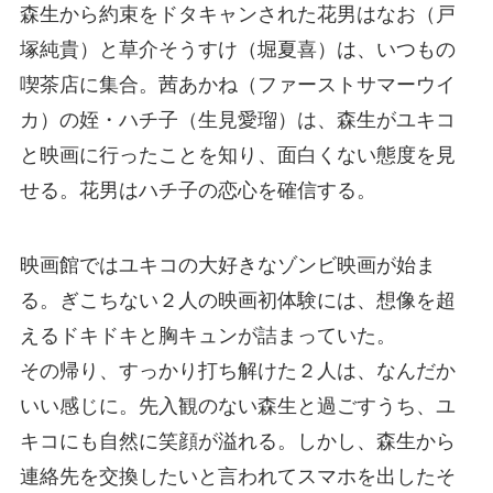
森生から約束をドタキャンされた花男はなお（戸
塚純貴）と草介そうすけ（堀夏喜）は、いつもの
喫茶店に集合。茜あかね（ファーストサマーウイ
カ）の姪・ハチ子（生見愛瑠）は、森生がユキコ
と映画に行ったことを知り、面白くない態度を見
せる。花男はハチ子の恋心を確信する。
映画館ではユキコの大好きなゾンビ映画が始ま
る。ぎこちない２人の映画初体験には、想像を超
えるドキドキと胸キュンが詰まっていた。
その帰り、すっかり打ち解けた２人は、なんだか
いい感じに。先入観のない森生と過ごすうち、ユ
キコにも自然に笑顔が溢れる。しかし、森生から
連絡先を交換したいと言われてスマホを出したそ