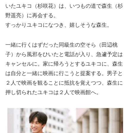
いたユキコ（杉咲花）は、いつもの道で森生（杉
野遥亮）に再会する。
すっかりユキコになつき、嬉しそうな森生。
一緒に行くはずだった同級生の空そら（田辺桃
子）から風邪をひいたと電話が入り、急遽予定は
キャンセルに。家に帰ろうとするユキコに、森生
は自分と一緒に映画に行こうと提案する。男子と
２人で映画を観ることに抵抗を覚えつつ、森生に
押し切られたユキコは２人で映画館へ。