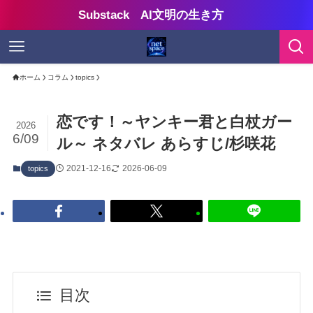
Substack AI文明の生き方
ホーム
コラム
topics
恋です！～ヤンキー君と白杖ガー
2026
6/09
ル～ ネタバレ あらすじ/杉咲花
2021-12-16
2026-06-09
topics
目次