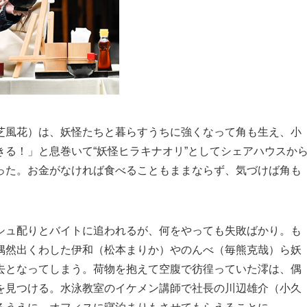
芝風花）は、妖怪たちと暮らすうちに強くなって角も生え、小
る！」と息巻いて“妖怪ヒラキナオリ”としてシェアハウスか
った。お金がなければ食べることもままならず、気づけば角も
シュ配りとバイトに追われるが、何をやっても失敗ばかり。も
偶然出くわした伊和（松本まりか）やのんべ（毎熊克哉）ら妖
去となってしまう。荷物を抱えて空腹で彷徨っていた澪は、偶
を見つける。水泳教室のイケメン講師で社長の川辺雄介（小久