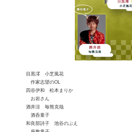
目黒澪 小芝風花
作家志望のOL
四谷伊和 松本まりか
お岩さん
酒井涼 毎熊克哉
酒呑童子
和良部詩子 池谷のぶえ
座敷童子