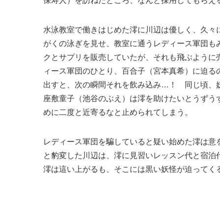
保寿人）を訪ねたところ、なんと採用してもらえ
水泳教室で働きはじめた澪に川辺は優しく、久々
がくの泳ぎを見せ、教室に通うレディース軍団も
クとサプリを販売していたが、それも飛ぶように
ィース軍団のひとり、百合子（宮本真希）に迫る
出すと、次の瞬間それを飲み込み…！ 同じ頃、
座敷童子（池谷のぶえ）は澪を助けたいとうずう
めに二度と近寄るなと止められてしまう。
レディース軍団を騙していると疑い始めた澪は意
と豹変した川辺は、澪に見習いレッスン代と宿泊代
澪は這い上がるも、そこには黒い妖怪が迫ってく