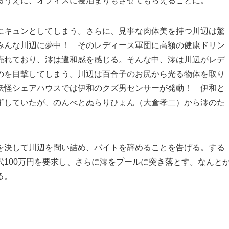
るうえに、オフィスに寝泊まりもさせてもらえることに。
にキュンとしてしまう。さらに、見事な肉体美を持つ川辺は驚
みんな川辺に夢中！ そのレディース軍団に高額の健康ドリン
売れており、澪は違和感を感じる。そんな中、澪は川辺がレデ
のを目撃してしまう。川辺は百合子のお尻から光る物体を取り
妖怪シェアハウスでは伊和のクズ男センサーが発動！ 伊和と
ずしていたが、のんべとぬらりひょん（大倉孝二）から澪のた
を決して川辺を問い詰め、バイトを辞めることを告げる。する
100万円を要求し、さらに澪をプールに突き落とす。なんと
る。