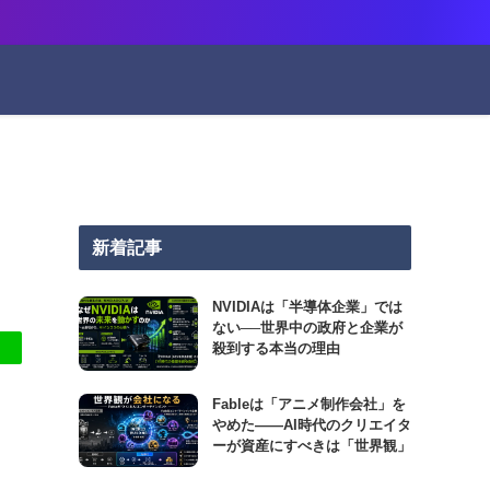
新着記事
NVIDIAは「半導体企業」では
ない──世界中の政府と企業が
殺到する本当の理由
Fableは「アニメ制作会社」を
やめた――AI時代のクリエイタ
ーが資産にすべきは「世界観」