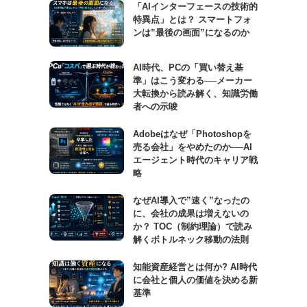
「AIインターフェースの技術的
特異点」とは？ スマートフォ
ンは”最後の画面”になるのか
AI時代、PCの「買い替え基
準」はこう変わる──メーカー
大転換から読み解く、知識労働
者への示唆
Adobeはなぜ「Photoshopを
売る会社」をやめたのか──AI
エージェント時代のキャリア戦
略
なぜAI導入で”速く”なったの
に、会社の成果は増えないの
か？ TOC（制約理論）で読み
解くボトルネック移動の法則
知能資産経営とは何か? AI時代
に会社と個人の価値を決める新
基準