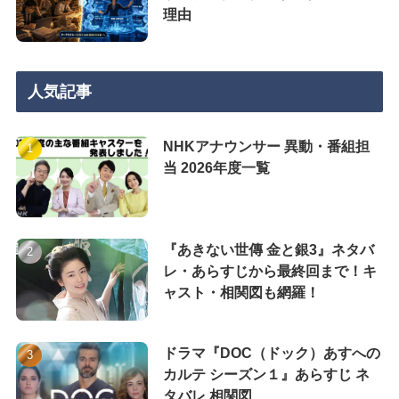
理由
人気記事
NHKアナウンサー 異動・番組担
当 2026年度一覧
『あきない世傳 金と銀3』ネタバ
レ・あらすじから最終回まで！キ
ャスト・相関図も網羅！
ドラマ『DOC（ドック）あすへの
カルテ シーズン１』あらすじ ネ
タバレ 相関図