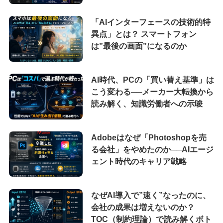
「AIインターフェースの技術的特
異点」とは？ スマートフォン
は”最後の画面”になるのか
AI時代、PCの「買い替え基準」は
こう変わる──メーカー大転換から
読み解く、知識労働者への示唆
Adobeはなぜ「Photoshopを売
る会社」をやめたのか──AIエージ
ェント時代のキャリア戦略
なぜAI導入で”速く”なったのに、
会社の成果は増えないのか？
TOC（制約理論）で読み解くボト