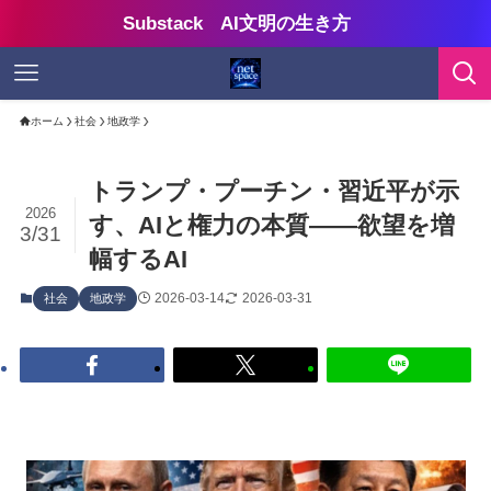
Substack AI文明の生き方
ホーム
社会
地政学
トランプ・プーチン・習近平が示
2026
す、AIと権力の本質——欲望を増
3/31
幅するAI
2026-03-14
2026-03-31
社会
地政学