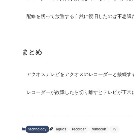
配線を切って放置する自然に復旧したのは不思議
まとめ
アクオステレビをアクオスのレコーダーと接続す
レコーダーが故障したら切り離すとテレビが正常
technology
aquos
recorder
romocon
TV