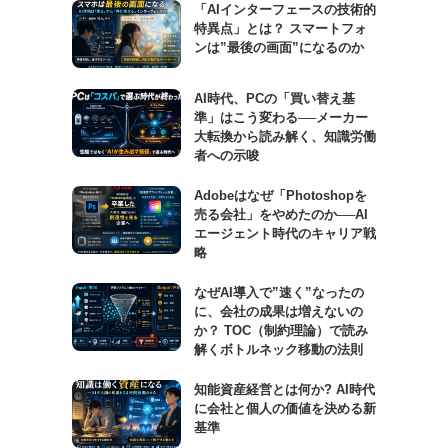
「AIインターフェースの技術的
特異点」とは？ スマートフォ
ンは”最後の画面”になるのか
AI時代、PCの「買い替え基
準」はこう変わる──メーカー
大転換から読み解く、知識労働
者への示唆
Adobeはなぜ「Photoshopを
売る会社」をやめたのか──AI
エージェント時代のキャリア戦
略
なぜAI導入で”速く”なったの
に、会社の成果は増えないの
か？ TOC（制約理論）で読み
解くボトルネック移動の法則
知能資産経営とは何か? AI時代
に会社と個人の価値を決める新
基準