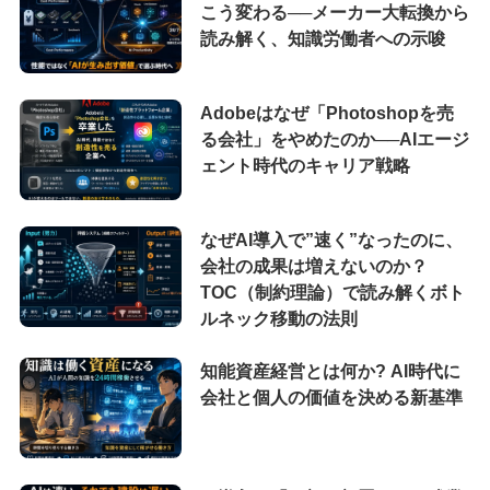
こう変わる──メーカー大転換から
読み解く、知識労働者への示唆
Adobeはなぜ「Photoshopを売
る会社」をやめたのか──AIエージ
ェント時代のキャリア戦略
なぜAI導入で”速く”なったのに、
会社の成果は増えないのか？
TOC（制約理論）で読み解くボト
ルネック移動の法則
知能資産経営とは何か? AI時代に
会社と個人の価値を決める新基準