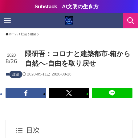
Substack AI文明の生き方
ホーム
社会
建築
隈研吾：コロナと建築都市-箱から
2020
8/26
自然へ-自由を取り戻せ
2020-05-11
2020-08-26
建築
目次