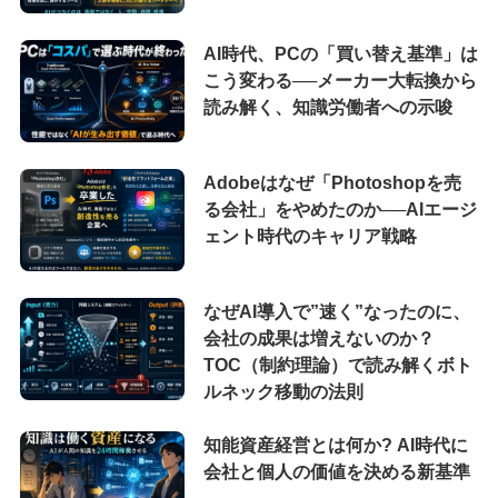
AI時代、PCの「買い替え基準」は
こう変わる──メーカー大転換から
読み解く、知識労働者への示唆
Adobeはなぜ「Photoshopを売
る会社」をやめたのか──AIエージ
ェント時代のキャリア戦略
なぜAI導入で”速く”なったのに、
会社の成果は増えないのか？
TOC（制約理論）で読み解くボト
ルネック移動の法則
知能資産経営とは何か? AI時代に
会社と個人の価値を決める新基準