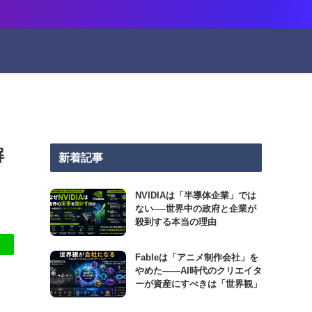
解
新着記事
NVIDIAは「半導体企業」では
ない──世界中の政府と企業が
殺到する本当の理由
Fableは「アニメ制作会社」を
やめた――AI時代のクリエイタ
ーが資産にすべきは「世界観」