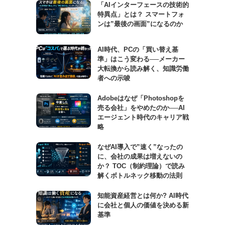
「AIインターフェースの技術的
特異点」とは？ スマートフォ
ンは”最後の画面”になるのか
AI時代、PCの「買い替え基
準」はこう変わる──メーカー
大転換から読み解く、知識労働
者への示唆
Adobeはなぜ「Photoshopを
売る会社」をやめたのか──AI
エージェント時代のキャリア戦
略
なぜAI導入で”速く”なったの
に、会社の成果は増えないの
か？ TOC（制約理論）で読み
解くボトルネック移動の法則
知能資産経営とは何か? AI時代
に会社と個人の価値を決める新
基準