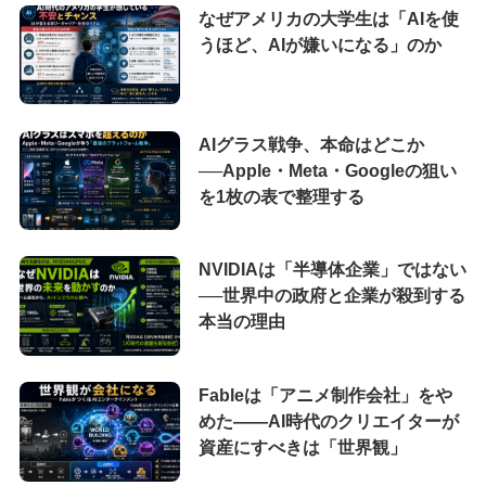
なぜアメリカの大学生は「AIを使
うほど、AIが嫌いになる」のか
AIグラス戦争、本命はどこか
──Apple・Meta・Googleの狙い
を1枚の表で整理する
NVIDIAは「半導体企業」ではない
──世界中の政府と企業が殺到する
本当の理由
Fableは「アニメ制作会社」をや
めた――AI時代のクリエイターが
資産にすべきは「世界観」