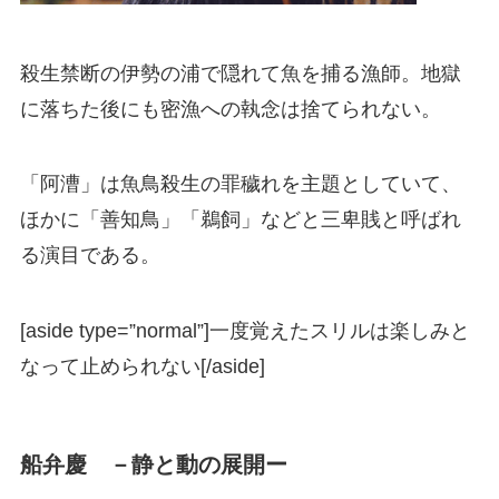
殺生禁断の伊勢の浦で隠れて魚を捕る漁師。地獄
に落ちた後にも密漁への執念は捨てられない。
「阿漕」は魚鳥殺生の罪穢れを主題としていて、
ほかに「善知鳥」「鵜飼」などと三卑賎と呼ばれ
る演目である。
[aside type=”normal”]一度覚えたスリルは楽しみと
なって止められない[/aside]
船弁慶 －静と動の展開ー