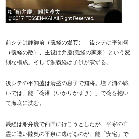
前シテは静御前（義経の愛妾）、後シテは平知盛
（義経の敵）、主役は弁慶(義経の家来）という変
則な構成。そして源義経は子供が演ずる。
後シテの平知盛は清盛の息子で知将。壇ノ浦の戦
いでは、能「碇潜（いかりかずき）」で碇を抱い
て海底に沈む。
義経は船弁慶で西国に行こうとしたが、平家の亡
霊に遭い陸奥の平泉に逃げるのが、能「安宅」で