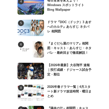
毎日背景を変えよう！
Windows スポットライト
Bing Wallpaper
ドラマ『DOC（ドック）3 あす
へのカルテ』あらすじ ネタバ
レ 相関図
『まぐだら屋のマリア』相関
図・キャスト・あらすじ・ネタ
バレ・最終回まで徹底解説！
【2026年最新】大谷翔平 速報
｜投打成績・ドジャース試合予
定・順位
2026年春ドラマ一覧｜4月スタ
ート新ドラマ放送時間・曜日ま
とめ
『陽炎の辻』相関図・キャス