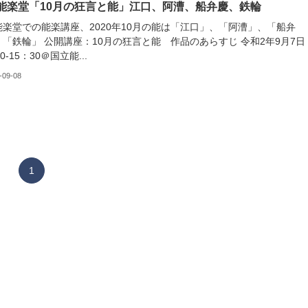
能楽堂「10月の狂言と能」江口、阿漕、船弁慶、鉄輪
能楽堂での能楽講座、2020年10月の能は「江口」、「阿漕」、「船弁
「鉄輪」 公開講座：10月の狂言と能 作品のあらすじ 令和2年9月7日
0-15：30＠国立能...
-09-08
1