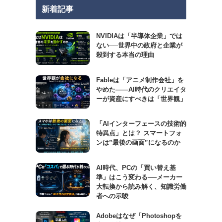
新着記事
NVIDIAは「半導体企業」では
ない──世界中の政府と企業が
殺到する本当の理由
Fableは「アニメ制作会社」を
やめた――AI時代のクリエイタ
ーが資産にすべきは「世界観」
「AIインターフェースの技術的
特異点」とは？ スマートフォ
ンは”最後の画面”になるのか
AI時代、PCの「買い替え基
準」はこう変わる──メーカー
大転換から読み解く、知識労働
者への示唆
Adobeはなぜ「Photoshopを