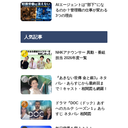
AIエージェントは”部下”にな
るのか？管理職の仕事が変わる
3つの理由
人気記事
NHKアナウンサー 異動・番組
担当 2026年度一覧
『あきない世傳 金と銀3』ネタ
バレ・あらすじから最終回ま
で！キャスト・相関図も網羅！
ドラマ『DOC（ドック）あす
へのカルテ シーズン１』あら
すじ ネタバレ 相関図