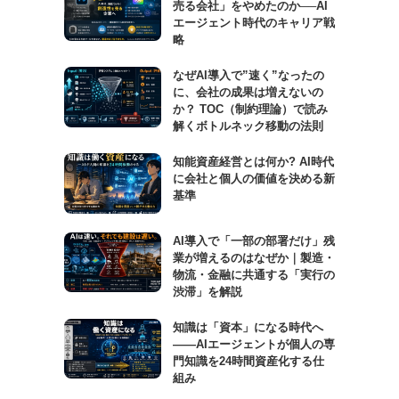
売る会社」をやめたのか──AI
エージェント時代のキャリア戦
略
なぜAI導入で”速く”なったの
に、会社の成果は増えないの
か？ TOC（制約理論）で読み
解くボトルネック移動の法則
知能資産経営とは何か? AI時代
に会社と個人の価値を決める新
基準
AI導入で「一部の部署だけ」残
業が増えるのはなぜか｜製造・
物流・金融に共通する「実行の
渋滞」を解説
知識は「資本」になる時代へ
——AIエージェントが個人の専
門知識を24時間資産化する仕
組み