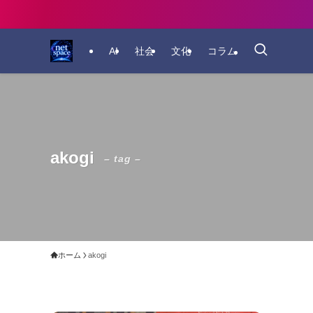
AI
社会
文化
コラム
akogi
– tag –
ホーム
akogi