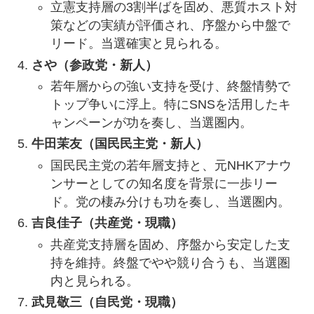
立憲支持層の3割半ばを固め、悪質ホスト対
策などの実績が評価され、序盤から中盤で
リード。当選確実と見られる。
さや（参政党・新人）
若年層からの強い支持を受け、終盤情勢で
トップ争いに浮上。特にSNSを活用したキ
ャンペーンが功を奏し、当選圏内。
牛田茉友（国民民主党・新人）
国民民主党の若年層支持と、元NHKアナウ
ンサーとしての知名度を背景に一歩リー
ド。党の棲み分けも功を奏し、当選圏内。
吉良佳子（共産党・現職）
共産党支持層を固め、序盤から安定した支
持を維持。終盤でやや競り合うも、当選圏
内と見られる。
武見敬三（自民党・現職）