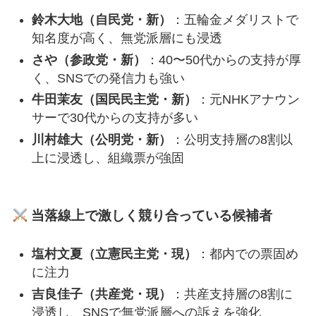
鈴木大地（自民党・新）
：五輪金メダリストで
知名度が高く、無党派層にも浸透
さや（参政党・新）
：40〜50代からの支持が厚
く、SNSでの発信力も強い
牛田茉友（国民民主党・新）
：元NHKアナウン
サーで30代からの支持が多い
川村雄大（公明党・新）
：公明支持層の8割以
上に浸透し、組織票が強固
当落線上で激しく競り合っている候補者
塩村文夏（立憲民主党・現）
：都内での票固め
に注力
吉良佳子（共産党・現）
：共産支持層の8割に
浸透し、SNSで無党派層への訴えを強化