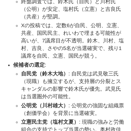
終盤調査では、鈴木氏（自民）と川村氏
（公明）が安定、塩村氏（立憲）と吉良氏
（共産）が堅調。
Xの投稿では、定数6が自民、公明、立憲、
共産、国民民主、れいわで埋まる可能性が
高いが、7議席目が不透明。鈴木、川村、塩
村、吉良、さやの5名が当選確実で、残り1
議席を自民、立憲、国民が競う。
候補者の選定
:
自民党（鈴木大地）
: 自民党は武見敬三氏
（現職）も擁立するが、支持層の分裂とス
キャンダルの影響で鈴木氏が優先。武見氏
は当選圏外の可能性。
公明党（川村雄大）
: 公明党の強固な組織票
（創価学会）を背景に当選確実。
立憲民主党（塩村文夏）
: 現職の強みと労働
組合の支持でトップ当選の勢い。奥村政佳