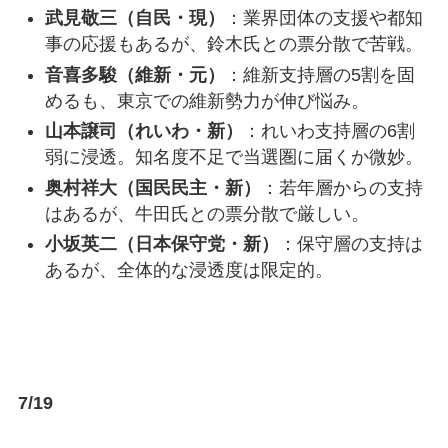
武見敬三（自民・現）
：業界団体の支援や都知
事の応援もあるが、鈴木氏との票分散で苦戦。
音喜多駿（維新・元）
：維新支持層の5割を固
めるも、東京での維新勢力が伸び悩み。
山本譲司（れいわ・新）
：れいわ支持層の6割
弱に浸透。知名度不足で当選圏に届くか微妙。
奥村祥大（国民民主・新）
：若年層からの支持
はあるが、牛田氏との票分散で厳しい。
小坂英二（日本保守党・新）
：保守層の支持は
あるが、全体的な浸透度は限定的。
7/19