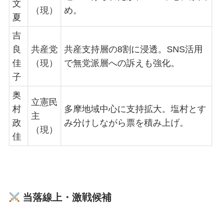
文
（現）
め。
夏
吉
良
共産党
共産支持層の8割に浸透。SNS活用
佳
（現）
で無党派層への訴えも強化。
子
奥
立憲民
村
多摩地域中心に支持拡大。塩村とす
主
政
み分けしながら票を積み上げ。
（現）
佳
当落線上・激戦候補