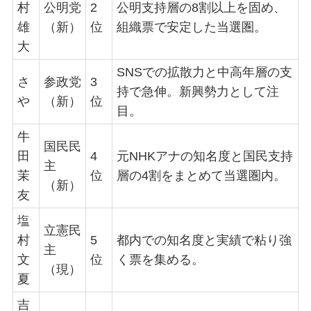
村
公明党
2
公明支持層の8割以上を固め、
雄
（新）
位
組織票で安定した当選圏。
大
SNSでの拡散力と中高年層の支
さ
参政党
3
持で急伸。新興勢力として注
や
（新）
位
目。
牛
国民民
田
4
元NHKアナの知名度と国民支持
主
茉
位
層の4割をまとめて当選圏内。
（新）
友
塩
立憲民
村
5
都内での知名度と実績で粘り強
主
文
位
く票を集める。
（現）
夏
吉