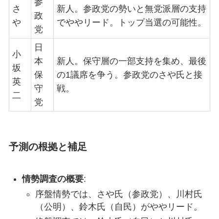
参
さ
新人。参政党の勢いと無党派層の支持
政
や
でややリード。トップ当選の可能性。
党
日
小
本
新人。保守層の一部支持を集め、最後
坂
保
の1議席を争う。参政党のさや氏と接
英
守
戦。
二
党
予測の根拠と補足
情勢調査の概要
:
序盤情勢では、さや氏（参政党）、川村氏
（公明）、鈴木氏（自民）がややリード。