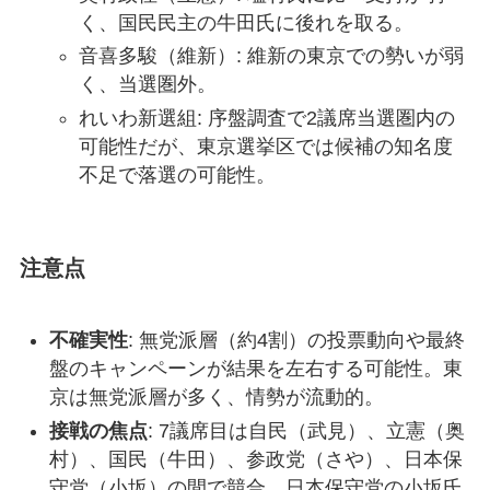
く、国民民主の牛田氏に後れを取る。
音喜多駿（維新）: 維新の東京での勢いが弱
く、当選圏外。
れいわ新選組: 序盤調査で2議席当選圏内の
可能性だが、東京選挙区では候補の知名度
不足で落選の可能性。
注意点
不確実性
: 無党派層（約4割）の投票動向や最終
盤のキャンペーンが結果を左右する可能性。東
京は無党派層が多く、情勢が流動的。
接戦の焦点
: 7議席目は自民（武見）、立憲（奥
村）、国民（牛田）、参政党（さや）、日本保
守党（小坂）の間で競合。日本保守党の小坂氏