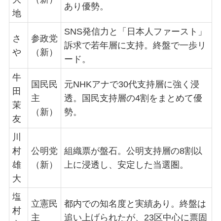
あり優勢。
地
SNS発信力と「日本人ファースト」
さ
参政党
訴求で若年層に支持。終盤で一歩リ
や
（新）
ード。
牛
国民民
元NHKアナで30代支持層に強く浸
田
主
透。国民支持層の4割をまとめて優
茉
（新）
勢。
友
川
村
公明党
組織票が盤石。公明支持層の8割以
雄
（新）
上に浸透し、安定した当選圏。
大
塩
立憲民
都内での知名度と実績あり。終盤は
村
主
追い上げられたが、23区中心に票固