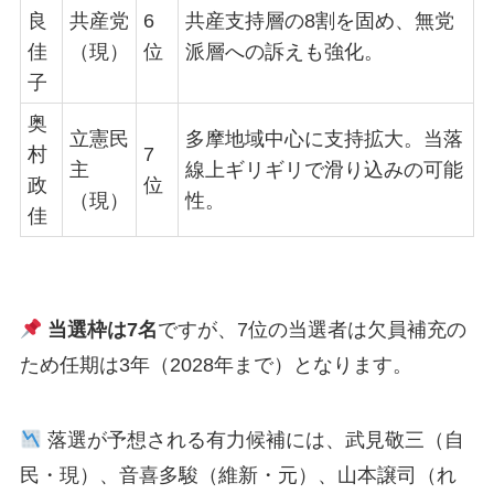
良
共産党
6
共産支持層の8割を固め、無党
佳
（現）
位
派層への訴えも強化。
子
奥
立憲民
多摩地域中心に支持拡大。当落
村
7
主
線上ギリギリで滑り込みの可能
政
位
（現）
性。
佳
当選枠は7名
ですが、7位の当選者は欠員補充の
ため任期は3年（2028年まで）となります。
落選が予想される有力候補には、武見敬三（自
民・現）、音喜多駿（維新・元）、山本譲司（れ