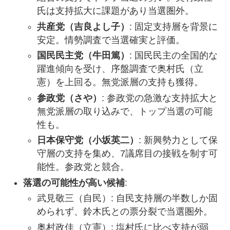
氏は支持拡大に課題があり当選圏外。
共産党（吉良よし子）
: 固定支持層を背景に
安定。情勢調査で当選確実と評価。
国民民主党（牛田篤）
: 国民民主の全国的な
躍進傾向を受け、序盤調査で奥村氏（立
憲）を上回る。無党派層の支持も獲得。
参政党（さや）
: 参政党の急激な支持拡大と
無党派層の取り込みで、トップ当選の可能
性も。
日本保守党（小坂英二）
: 新興勢力として保
守層の支持を集め、7議席目の接戦を制す可
能性。参政党と競合。
落選の可能性が高い候補
:
武見敬三（自民）: 自民支持層の半数しか固
められず、鈴木氏との票分裂で当選圏外。
奥村政佳（立憲）: 塩村氏に比べ支持が弱