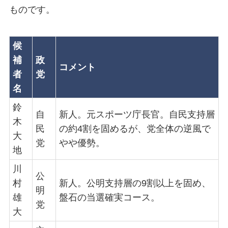
ものです。
候
補
政
コメント
者
党
名
鈴
自
新人。元スポーツ庁長官。自民支持層
木
民
の約4割を固めるが、党全体の逆風で
大
党
やや優勢。
地
川
公
村
新人。公明支持層の9割以上を固め、
明
雄
盤石の当選確実コース。
党
大