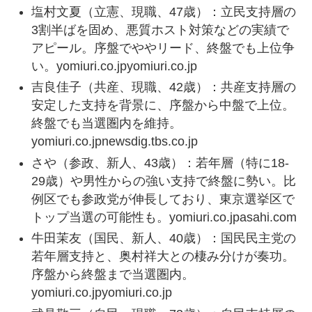
塩村文夏（立憲、現職、47歳）：立民支持層の
3割半ばを固め、悪質ホスト対策などの実績で
アピール。序盤でややリード、終盤でも上位争
い。yomiuri.co.jpyomiuri.co.jp
吉良佳子（共産、現職、42歳）：共産支持層の
安定した支持を背景に、序盤から中盤で上位。
終盤でも当選圏内を維持。
yomiuri.co.jpnewsdig.tbs.co.jp
さや（参政、新人、43歳）：若年層（特に18-
29歳）や男性からの強い支持で終盤に勢い。比
例区でも参政党が伸長しており、東京選挙区で
トップ当選の可能性も。yomiuri.co.jpasahi.com
牛田茉友（国民、新人、40歳）：国民民主党の
若年層支持と、奥村祥大との棲み分けが奏功。
序盤から終盤まで当選圏内。
yomiuri.co.jpyomiuri.co.jp