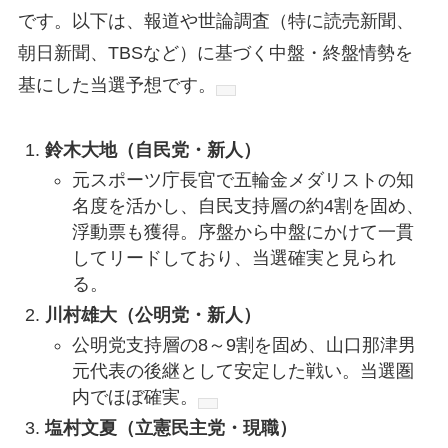
です。以下は、報道や世論調査（特に読売新聞、
朝日新聞、TBSなど）に基づく中盤・終盤情勢を
基にした当選予想です。
鈴木大地（自民党・新人）
元スポーツ庁長官で五輪金メダリストの知
名度を活かし、自民支持層の約4割を固め、
浮動票も獲得。序盤から中盤にかけて一貫
してリードしており、当選確実と見られ
る。
川村雄大（公明党・新人）
公明党支持層の8～9割を固め、山口那津男
元代表の後継として安定した戦い。当選圏
内でほぼ確実。
塩村文夏（立憲民主党・現職）