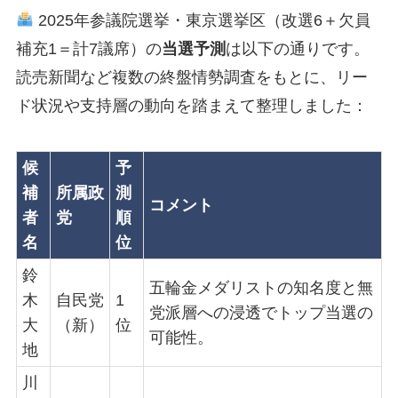
2025年参議院選挙・東京選挙区（改選6＋欠員
補充1＝計7議席）の
当選予測
は以下の通りです。
読売新聞など複数の終盤情勢調査をもとに、リー
ド状況や支持層の動向を踏まえて整理しました：
候
予
補
所属政
測
コメント
者
党
順
名
位
鈴
五輪金メダリストの知名度と無
木
自民党
1
党派層への浸透でトップ当選の
大
（新）
位
可能性。
地
川