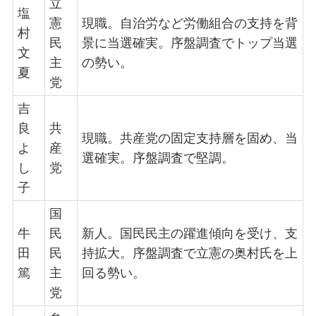
立
塩
憲
現職。自治労など労働組合の支持を背
村
民
景に当選確実。序盤調査でトップ当選
文
主
の勢い。
夏
党
吉
良
共
現職。共産党の固定支持層を固め、当
よ
産
選確実。序盤調査で堅調。
し
党
子
国
牛
民
新人。国民民主の躍進傾向を受け、支
田
民
持拡大。序盤調査で立憲の奥村氏を上
篤
主
回る勢い。
党