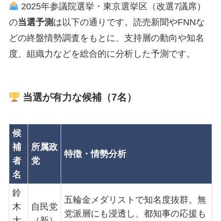
2025年参議院選挙・東京選挙区（改選7議席）
の
当選予測
は以下の通りです。読売新聞やFNNな
どの終盤情勢調査をもとに、支持層の動向や知名
度、組織力などを総合的に分析した予測です。
当選が有力な候補（7名）
候
補
所属政
特徴・情勢分析
者
党
名
鈴
五輪金メダリストで知名度抜群。無
木
自民党
党派層にも浸透し、都知事の応援も
大
（新）