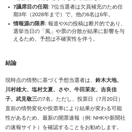
7議席目の任期
: 7位当選者は欠員補充のため任
期3年（2028年まで）で、他の6名は6年。
情報源の限界
: 報道やXの投稿は断片的であり、
選挙当日の「風」や票の分散が結果に影響を与
えるため、予想は不確実性を伴う。
結論
現時点の情勢に基づく予想当選者は、
鈴木大地、
川村雄大、塩村文夏、さや、牛田茉友、吉良佳
子、武見敬三
の7名。ただし、投票日（7月20日）
直前の情勢変化や投票率により結果が変わる可能
性があるため、最新の開票速報（例: NHKや新聞社
の速報サイト）を確認することをお勧めします。